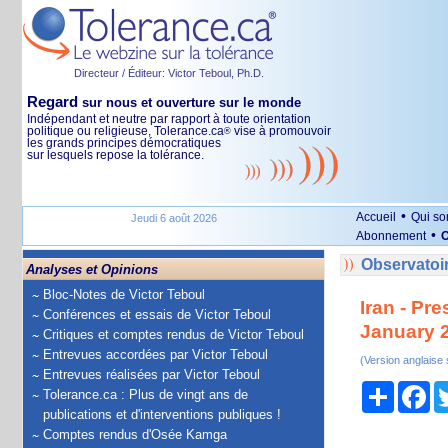
Directeur / Éditeur: Victor Teboul, Ph.D.
Regard
sur nous et ouverture sur le monde
Indépendant et neutre par rapport à toute orientation
politique ou religieuse, Tolerance.ca
vise à promouvoir
®
les grands principes démocratiques
sur lesquels repose la tolérance.
•
Accueil
Qui s
Jeudi 6 août 2026
•
Abonnement
O
Observatoir
Analyses et Opinions
Bloc-Notes de Victor Teboul
Iran - Pr
Conférences et essais de Victor Teboul
January 
Critiques et comptes rendus de Victor Teboul
Entrevues accordées par Victor Teboul
(Version anglaise
Entrevues réalisées par Victor Teboul
Partage
Fa
Tolerance.ca : Plus de vingt ans de
publications et d'interventions publiques !
Comptes rendus d'Osée Kamga