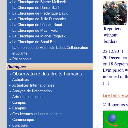
La Chronique de Bjarne Melkevik
La Chronique de Daniel Baril
La Chronique de Frédérique David
La Chronique de Julie Dumontier
La Chronique de Léonce Naud
Reporters
La Chronique de Masri Feki
without
La Chronique de Michel Rogalski
borders
La Chronique de Sami Bibi
La chronique de Véronick Talbot/Collaboration
22.12.2011-Thr
étudiante
20 December 
Philosophie
on 18 Septemb
Rubriques
Evin prison w
Observatoire des droits humains
informed of t
Actualités
(...)
Actualités Internationales
Analyse de l'information
Lire l'article 
Arts et spectacles
Campus
© Reporters s
Campus
Ces lectures qui nous habitent
Communiqué
Concours