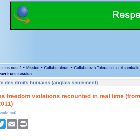
•
•
•
ommes-nous?
Mission
Collaborateurs
Collaborez à Tolerance.ca et combatte
uvrir une session
e des droits humains (anglais seulement)
ess freedom violations recounted in real time (from
2011)
 seulement)
r
cebook
Twitter
Email
Print