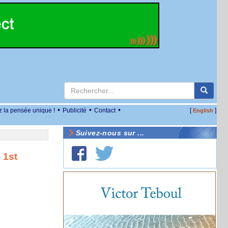
•
•
•
z la pensée unique !
Publicité
Contact
[
]
English
Suivez-nous sur ...
 1st