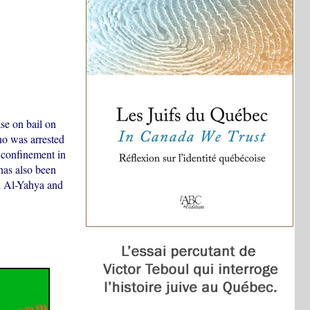
se on bail on
o was arrested
 confinement in
has also been
l Al-Yahya and