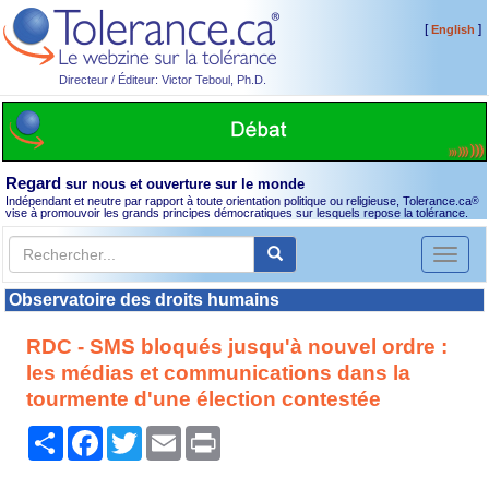
[
]
English
Directeur / Éditeur: Victor Teboul, Ph.D.
Regard
sur nous et ouverture sur le monde
Indépendant et neutre par rapport à toute orientation politique ou religieuse, Tolerance.ca
®
vise à promouvoir les grands principes démocratiques sur lesquels repose la tolérance.
Toggl
naviga
Observatoire des droits humains
RDC - SMS bloqués jusqu'à nouvel ordre :
les médias et communications dans la
tourmente d'une élection contestée
Partager
Facebook
Twitter
Email
Print