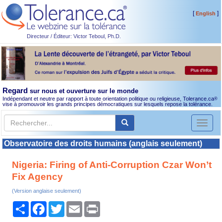
[
]
English
Directeur / Éditeur: Victor Teboul, Ph.D.
Regard
sur nous et ouverture sur le monde
Indépendant et neutre par rapport à toute orientation politique ou religieuse, Tolerance.ca
®
vise à promouvoir les grands principes démocratiques sur lesquels repose la tolérance.
Toggl
naviga
Observatoire des droits humains (anglais seulement)
Nigeria: Firing of Anti-Corruption Czar Won’t
Fix Agency
(Version anglaise seulement)
Partager
Facebook
Twitter
Email
Print