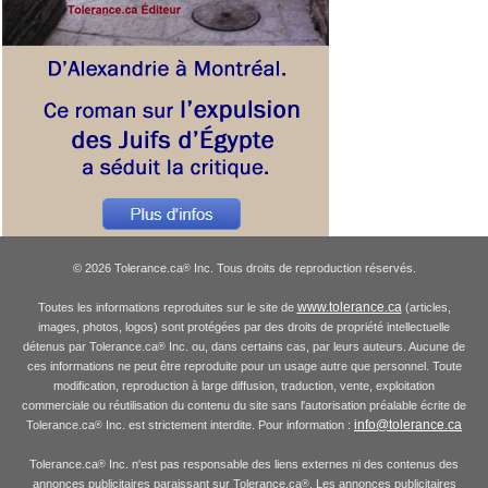
© 2026 Tolerance.ca
Inc. Tous droits de reproduction réservés.
®
www.tolerance.ca
Toutes les informations reproduites sur le site de
(articles,
images, photos, logos) sont protégées par des droits de propriété intellectuelle
détenus par Tolerance.ca
Inc. ou, dans certains cas, par leurs auteurs. Aucune de
®
ces informations ne peut être reproduite pour un usage autre que personnel. Toute
modification, reproduction à large diffusion, traduction, vente, exploitation
commerciale ou réutilisation du contenu du site sans l'autorisation préalable écrite de
info@tolerance.ca
Tolerance.ca
Inc. est strictement interdite. Pour information :
®
Tolerance.ca
Inc. n'est pas responsable des liens externes ni des contenus des
®
annonces publicitaires paraissant sur Tolerance.ca
. Les annonces publicitaires
®