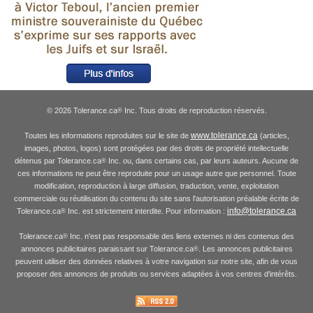
© 2026 Tolerance.ca
Inc. Tous droits de reproduction réservés.
®
www.tolerance.ca
Toutes les informations reproduites sur le site de
(articles,
images, photos, logos) sont protégées par des droits de propriété intellectuelle
détenus par Tolerance.ca
Inc. ou, dans certains cas, par leurs auteurs. Aucune de
®
ces informations ne peut être reproduite pour un usage autre que personnel. Toute
modification, reproduction à large diffusion, traduction, vente, exploitation
commerciale ou réutilisation du contenu du site sans l'autorisation préalable écrite de
info@tolerance.ca
Tolerance.ca
Inc. est strictement interdite. Pour information :
®
Tolerance.ca
Inc. n'est pas responsable des liens externes ni des contenus des
®
annonces publicitaires paraissant sur Tolerance.ca
. Les annonces publicitaires
®
peuvent utiliser des données relatives à votre navigation sur notre site, afin de vous
proposer des annonces de produits ou services adaptées à vos centres d'intérêts.