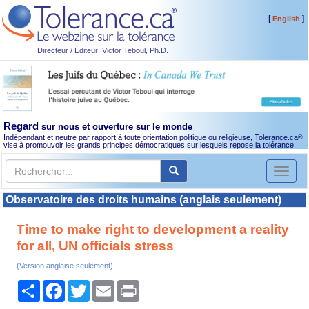
[
]
English
Directeur / Éditeur: Victor Teboul, Ph.D.
Regard
sur nous et ouverture sur le monde
Indépendant et neutre par rapport à toute orientation politique ou religieuse, Tolerance.ca
®
vise à promouvoir les grands principes démocratiques sur lesquels repose la tolérance.
Toggl
naviga
Observatoire des droits humains (anglais seulement)
Time to make right to development a reality
for all, UN officials stress
(Version anglaise seulement)
Partager
Facebook
Twitter
Email
Print