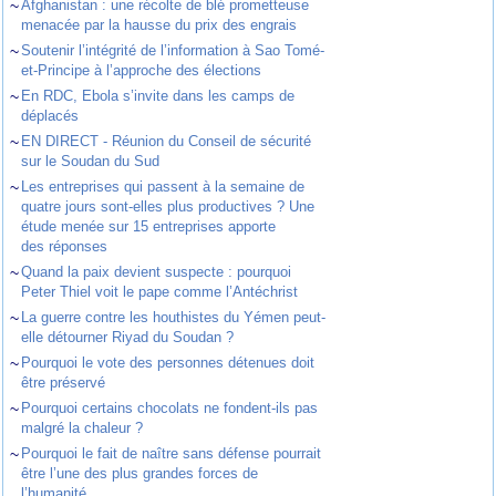
~
Afghanistan : une récolte de blé prometteuse
menacée par la hausse du prix des engrais
~
Soutenir l’intégrité de l’information à Sao Tomé-
et-Principe à l’approche des élections
~
En RDC, Ebola s’invite dans les camps de
déplacés
~
EN DIRECT - Réunion du Conseil de sécurité
sur le Soudan du Sud
~
Les entreprises qui passent à la semaine de
quatre jours sont-elles plus productives ? Une
étude menée sur 15 entreprises apporte
des réponses
~
Quand la paix devient suspecte : pourquoi
Peter Thiel voit le pape comme l’Antéchrist
~
La guerre contre les houthistes du Yémen peut-
elle détourner Riyad du Soudan ?
~
Pourquoi le vote des personnes détenues doit
être préservé
~
Pourquoi certains chocolats ne fondent-ils pas
malgré la chaleur ?
~
Pourquoi le fait de naître sans défense pourrait
être l’une des plus grandes forces de
l’humanité