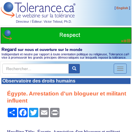
[
]
English
Directeur / Éditeur: Victor Teboul, Ph.D.
Regard
sur nous et ouverture sur le monde
Indépendant et neutre par rapport à toute orientation politique ou religieuse, Tolerance.ca
®
vise à promouvoir les grands principes démocratiques sur lesquels repose la tolérance.
Toggl
naviga
Observatoire des droits humains
Égypte. Arrestation d'un blogueur et militant
influent
Partager
Facebook
Twitter
Email
Print
Headline Title: Égypte. Arrestation d'un blogueur et militant