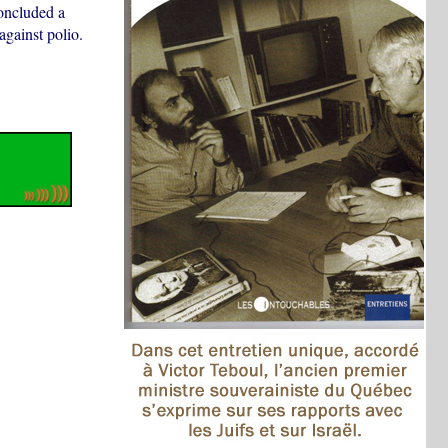
oncluded a
gainst polio.