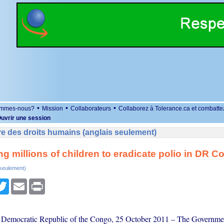
•
•
•
ommes-nous?
Mission
Collaborateurs
Collaborez à Tolerance.ca et combatte
uvrir une session
e des droits humains (anglais seulement)
g millions of children to eradicate polio in DR C
 seulement)
r
cebook
Twitter
Email
Print
mocratic Republic of the Congo, 25 October 2011 – The Governmen