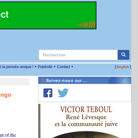
•
•
•
z la pensée unique !
Publicité
Contact
[
]
English
Suivez-nous sur ...
ongo
t of the