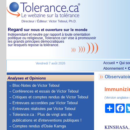
Directeur / Éditeur: Victor Teboul, Ph.D.
Regard
sur nous et ouverture sur le monde
Indépendant et neutre par rapport à toute orientation
politique ou religieuse, Tolerance.ca
vise à promouvoir
®
les grands principes démocratiques
sur lesquels repose la tolérance.
•
Accueil
Qui s
Vendredi 7 août 2026
•
Abonnement
O
Observatoir
Analyses et Opinions
Bloc-Notes de Victor Teboul
Immunizin
Conférences et essais de Victor Teboul
Critiques et comptes rendus de Victor Teboul
(Version anglaise
Entrevues accordées par Victor Teboul
Partage
Fa
Entrevues réalisées par Victor Teboul
Tolerance.ca : Plus de vingt ans de
publications et d'interventions publiques !
Comptes rendus d'Osée Kamga
KINSHASA, De