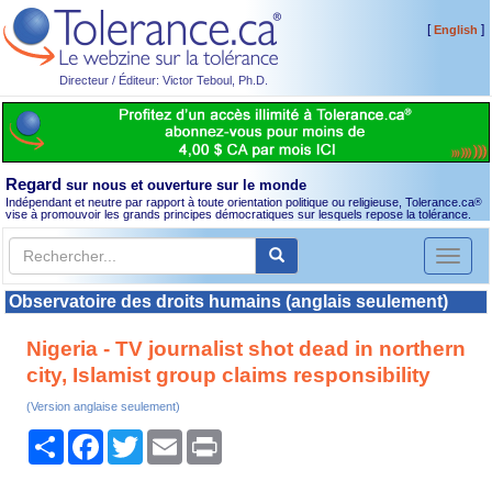
[
]
English
Directeur / Éditeur: Victor Teboul, Ph.D.
Regard
sur nous et ouverture sur le monde
Indépendant et neutre par rapport à toute orientation politique ou religieuse, Tolerance.ca
®
vise à promouvoir les grands principes démocratiques sur lesquels repose la tolérance.
Toggl
naviga
Observatoire des droits humains (anglais seulement)
Nigeria - TV journalist shot dead in northern
city, Islamist group claims responsibility
(Version anglaise seulement)
Partager
Facebook
Twitter
Email
Print