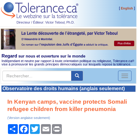
[
]
English
Directeur / Éditeur: Victor Teboul, Ph.D.
Regard
sur nous et ouverture sur le monde
Indépendant et neutre par rapport à toute orientation politique ou religieuse, Tolerance.ca
®
vise à promouvoir les grands principes démocratiques sur lesquels repose la tolérance.
Toggl
naviga
Observatoire des droits humains (anglais seulement)
In Kenyan camps, vaccine protects Somali
refugee children from killer pneumonia
(Version anglaise seulement)
Partager
Facebook
Twitter
Email
Print