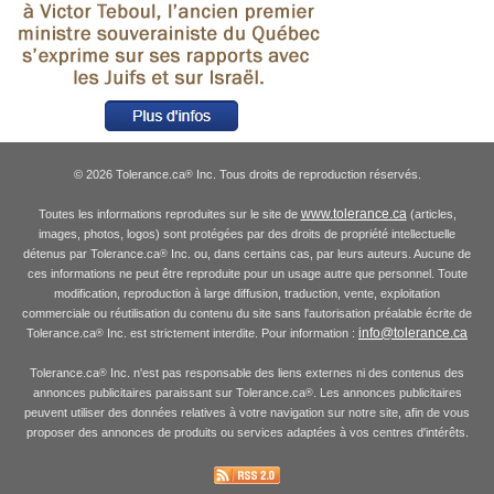
© 2026 Tolerance.ca
Inc. Tous droits de reproduction réservés.
®
www.tolerance.ca
Toutes les informations reproduites sur le site de
(articles,
images, photos, logos) sont protégées par des droits de propriété intellectuelle
détenus par Tolerance.ca
Inc. ou, dans certains cas, par leurs auteurs. Aucune de
®
ces informations ne peut être reproduite pour un usage autre que personnel. Toute
modification, reproduction à large diffusion, traduction, vente, exploitation
commerciale ou réutilisation du contenu du site sans l'autorisation préalable écrite de
info@tolerance.ca
Tolerance.ca
Inc. est strictement interdite. Pour information :
®
Tolerance.ca
Inc. n'est pas responsable des liens externes ni des contenus des
®
annonces publicitaires paraissant sur Tolerance.ca
. Les annonces publicitaires
®
peuvent utiliser des données relatives à votre navigation sur notre site, afin de vous
proposer des annonces de produits ou services adaptées à vos centres d'intérêts.