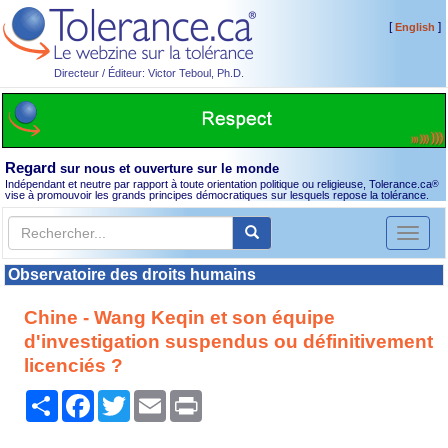
[
]
English
Directeur / Éditeur: Victor Teboul, Ph.D.
Regard
sur nous et ouverture sur le monde
Indépendant et neutre par rapport à toute orientation politique ou religieuse, Tolerance.ca
®
vise à promouvoir les grands principes démocratiques sur lesquels repose la tolérance.
Toggl
naviga
Observatoire des droits humains
Chine - Wang Keqin et son équipe
d'investigation suspendus ou définitivement
licenciés ?
Partager
Facebook
Twitter
Email
Print