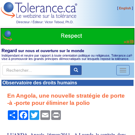
[
]
English
Directeur / Éditeur: Victor Teboul, Ph.D.
Regard
sur nous et ouverture sur le monde
Indépendant et neutre par rapport à toute orientation politique ou religieuse, Tolerance.ca
®
vise à promouvoir les grands principes démocratiques sur lesquels repose la tolérance.
Toggl
naviga
Observatoire des droits humains
En Angola, une nouvelle stratégie de porte
-à -porte pour éliminer la polio
Partager
Facebook
Twitter
Email
Print
LUANDA, Angola, 16mars2011 - A Luanda, la capitale, dans