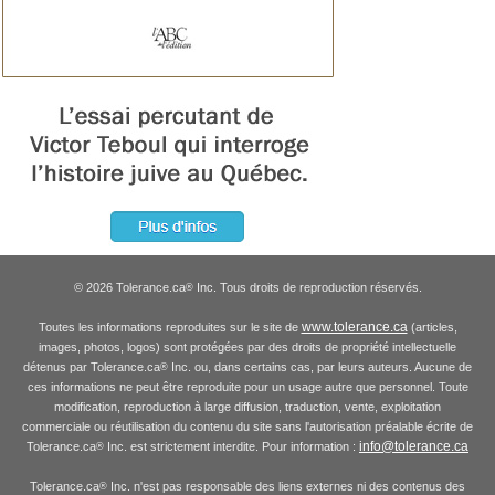
© 2026 Tolerance.ca
Inc. Tous droits de reproduction réservés.
®
www.tolerance.ca
Toutes les informations reproduites sur le site de
(articles,
images, photos, logos) sont protégées par des droits de propriété intellectuelle
détenus par Tolerance.ca
Inc. ou, dans certains cas, par leurs auteurs. Aucune de
®
ces informations ne peut être reproduite pour un usage autre que personnel. Toute
modification, reproduction à large diffusion, traduction, vente, exploitation
commerciale ou réutilisation du contenu du site sans l'autorisation préalable écrite de
info@tolerance.ca
Tolerance.ca
Inc. est strictement interdite. Pour information :
®
Tolerance.ca
Inc. n'est pas responsable des liens externes ni des contenus des
®