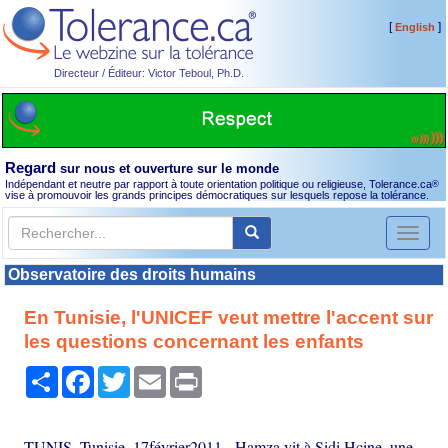
[
]
English
Directeur / Éditeur: Victor Teboul, Ph.D.
Regard
sur nous et ouverture sur le monde
Indépendant et neutre par rapport à toute orientation politique ou religieuse, Tolerance.ca
®
vise à promouvoir les grands principes démocratiques sur lesquels repose la tolérance.
Toggl
naviga
Observatoire des droits humains
En Tunisie, l'UNICEF veut mettre l'accent sur
les questions concernant les enfants
Partager
Facebook
Twitter
Email
Print
TUNIS, Tunisie, 17février2011 - Hamza vit à Sidi Hcine, une