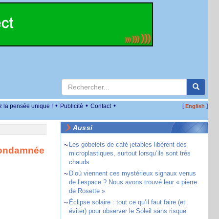
•
•
•
z la pensée unique !
Publicité
Contact
[
]
English
Aussi
~
Les gobelets de café jetables libèrent des
condamnée
microplastiques, surtout lorsqu’ils sont très
chauds
~
D’où viennent ces mystérieux signaux venus
de l’espace ? Nous avons trouvé leur « pierre
de Rosette »
~
Éclipse solaire : tout ce qu’il faut faire (et
éviter) pour observer le Soleil sans risque