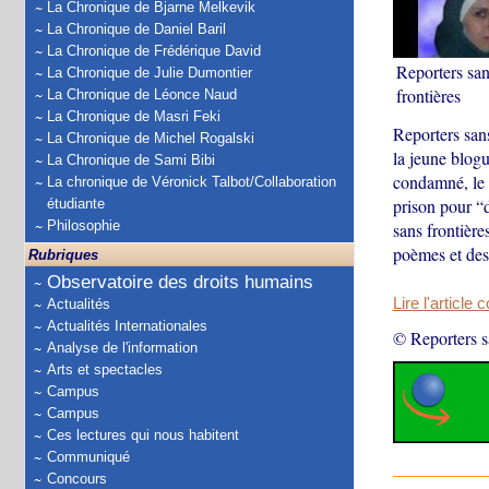
La Chronique de Bjarne Melkevik
La Chronique de Daniel Baril
La Chronique de Frédérique David
Reporters san
La Chronique de Julie Dumontier
frontières
La Chronique de Léonce Naud
La Chronique de Masri Feki
Reporters sans
La Chronique de Michel Rogalski
la jeune blog
La Chronique de Sami Bibi
condamné, le 
La chronique de Véronick Talbot/Collaboration
prison pour “d
étudiante
Philosophie
sans frontière
poèmes et des 
Rubriques
Observatoire des droits humains
Lire l'article 
Actualités
Actualités Internationales
© Reporters s
Analyse de l'information
Arts et spectacles
Campus
Campus
Ces lectures qui nous habitent
Communiqué
Concours