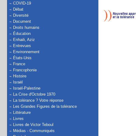
COVID-19
Débat
Diversité
Document
Droits humains
Éducation
Enhaili, Aziz
Entrevues
Environnement
États-Unis
France
Francophonie
Histoire
Israël
Israël-Palestine
La Crise d'Octobre 1970
La tolérance ? Votre réponse
Les Grandes Figures de la tolérance
Littérature
Livres
Livres de Victor Teboul
Médias - Communiqués