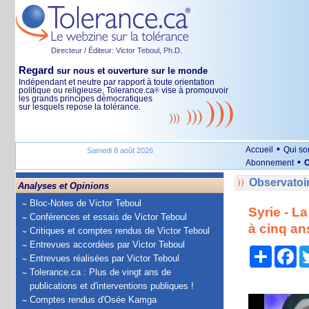
Directeur / Éditeur: Victor Teboul, Ph.D.
Regard
sur nous et ouverture sur le monde
Indépendant et neutre par rapport à toute orientation
politique ou religieuse, Tolerance.ca
vise à promouvoir
®
les grands principes démocratiques
sur lesquels repose la tolérance.
•
Accueil
Qui s
Samedi 8 août 2026
•
Abonnement
O
Observatoi
Analyses et Opinions
Bloc-Notes de Victor Teboul
Syrie - 
Conférences et essais de Victor Teboul
à cinq an
Critiques et comptes rendus de Victor Teboul
Entrevues accordées par Victor Teboul
Partage
Fa
Entrevues réalisées par Victor Teboul
Tolerance.ca : Plus de vingt ans de
publications et d'interventions publiques !
Comptes rendus d'Osée Kamga