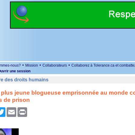
•
•
•
ommes-nous?
Mission
Collaborateurs
Collaborez à Tolerance.ca et combatte
uvrir une session
re des droits humains
La plus jeune blogueuse emprisonnée au monde 
s de prison
r
cebook
Twitter
Email
Print