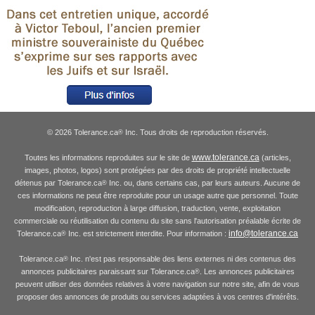
© 2026 Tolerance.ca
Inc. Tous droits de reproduction réservés.
®
www.tolerance.ca
Toutes les informations reproduites sur le site de
(articles,
images, photos, logos) sont protégées par des droits de propriété intellectuelle
détenus par Tolerance.ca
Inc. ou, dans certains cas, par leurs auteurs. Aucune de
®
ces informations ne peut être reproduite pour un usage autre que personnel. Toute
modification, reproduction à large diffusion, traduction, vente, exploitation
commerciale ou réutilisation du contenu du site sans l'autorisation préalable écrite de
info@tolerance.ca
Tolerance.ca
Inc. est strictement interdite. Pour information :
®
Tolerance.ca
Inc. n'est pas responsable des liens externes ni des contenus des
®
annonces publicitaires paraissant sur Tolerance.ca
. Les annonces publicitaires
®
peuvent utiliser des données relatives à votre navigation sur notre site, afin de vous
proposer des annonces de produits ou services adaptées à vos centres d'intérêts.