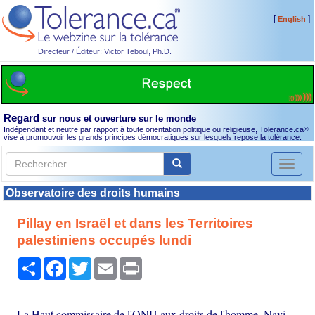
[
]
English
Directeur / Éditeur: Victor Teboul, Ph.D.
Regard
sur nous et ouverture sur le monde
Indépendant et neutre par rapport à toute orientation politique ou religieuse, Tolerance.ca
®
vise à promouvoir les grands principes démocratiques sur lesquels repose la tolérance.
Toggl
naviga
Observatoire des droits humains
Pillay en Israël et dans les Territoires
palestiniens occupés lundi
Partager
Facebook
Twitter
Email
Print
La Haut commissaire de l'ONU aux droits de l'homme, Navi