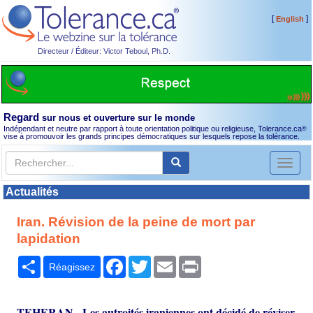
[
]
English
Directeur / Éditeur: Victor Teboul, Ph.D.
Regard
sur nous et ouverture sur le monde
Indépendant et neutre par rapport à toute orientation politique ou religieuse, Tolerance.ca
®
vise à promouvoir les grands principes démocratiques sur lesquels repose la tolérance.
Toggl
naviga
Actualités
Iran. Révision de la peine de mort par
lapidation
Partager
Facebook
Twitter
Email
Print
Réagissez
TEHERAN - Les autroités iraniennes ont décidé de réviser