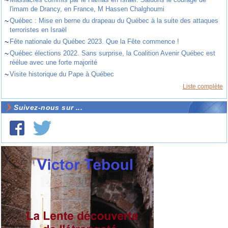
l'imam de Drancy, en France, M Hassen Chalghoumi
~
Québec : Mise en berne du drapeau du Québec à la suite des attaques
terroristes en Israël
~
Fête nationale du Québec 2023. Que la Fête commence !
~
Québec élections 2022. Sans surprise, la Coalition Avenir Québec est
réélue avec une forte majorité
~
Visite historique du Pape à Québec
Liste complète
Suivez-nous sur ...