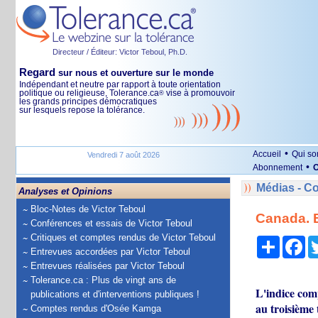
Directeur / Éditeur: Victor Teboul, Ph.D.
Regard
sur nous et ouverture sur le monde
Indépendant et neutre par rapport à toute orientation
politique ou religieuse, Tolerance.ca
vise à promouvoir
®
les grands principes démocratiques
sur lesquels repose la tolérance.
•
Accueil
Qui s
Vendredi 7 août 2026
•
Abonnement
O
Médias - 
Analyses et Opinions
Bloc-Notes de Victor Teboul
Canada. B
Conférences et essais de Victor Teboul
Critiques et comptes rendus de Victor Teboul
Partage
Fa
Entrevues accordées par Victor Teboul
Entrevues réalisées par Victor Teboul
Tolerance.ca : Plus de vingt ans de
L'indice com
publications et d'interventions publiques !
au troisième
Comptes rendus d'Osée Kamga