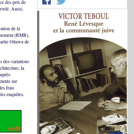
ice des prix de
velé. Aussi,
ation de la
censement (RMR),
partie Ottawa de
s des variations
chitecture, la
auprès
ements sur
es frais
 les enquêtes.