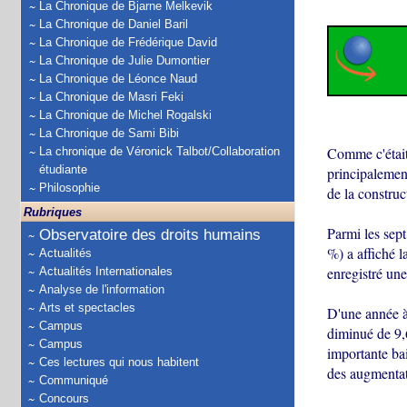
La Chronique de Bjarne Melkevik
La Chronique de Daniel Baril
La Chronique de Frédérique David
La Chronique de Julie Dumontier
La Chronique de Léonce Naud
La Chronique de Masri Feki
La Chronique de Michel Rogalski
La Chronique de Sami Bibi
Comme c'était 
La chronique de Véronick Talbot/Collaboration
étudiante
principalement
Philosophie
de la construc
Rubriques
Parmi les sep
Observatoire des droits humains
%) a affiché l
Actualités
enregistré un
Actualités Internationales
Analyse de l'information
Arts et spectacles
D'une année à 
Campus
diminué de 9,
Campus
importante ba
Ces lectures qui nous habitent
des augmentat
Communiqué
Concours