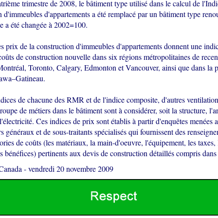
rième trimestre de 2008, le bâtiment type utilisé dans le calcul de l'Ind
on d'immeubles d'appartements a été remplacé par un bâtiment type renou
se a été changée à 2002=100.
es prix de la construction d'immeubles d'appartements donnent une indic
 coûts de construction nouvelle dans six régions métropolitaines de re
 Montréal, Toronto, Calgary, Edmonton et Vancouver, ainsi que dans la 
awa–Gatineau.
dices de chacune des RMR et de l'indice composite, d'autres ventilation
roupe de métiers dans le bâtiment sont à considérer, soit la structure, l'ar
'électricité. Ces indices de prix sont établis à partir d'enquêtes menées 
s généraux et de sous-traitants spécialisés qui fournissent des renseign
ories de coûts (les matériaux, la main-d'oeuvre, l'équipement, les taxes, l
s bénéfices) pertinents aux devis de construction détaillés compris dans
 Canada
-
vendredi 20 novembre 2009