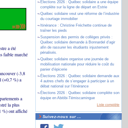
~
Élections 2026 : Québec solidaire a une équipe
complète sur la ligne de départ en Estrie
~
Québec solidaire veut une réforme de l’industrie
du courtage immobilier
~
Itinérance : Christine Fréchette continue de
traîner les pieds
~
Suspension des permis de collèges privés :
Québec solidaire demande à Bonnardel d’agir
tre a été
afin de rassurer les étudiants injustement
pénalisés.
us faible marché
~
Québec solidaire organise une journée de
mobilisation nationale pour réduire le coût du
panier d’épicerie
ancouver (-3,8
~
Élections 2026 : Québec solidaire demande aux
al (+0,7 %) a
4 autres chefs de s’engager à participer à un
débat national sur l’itinérance
~
Élections 2026 : Québec solidaire complète son
ppartements a
équipe en Abitibi-Témiscamingue
tré la plus
Liste complète
 %) ont affiché
Suivez-nous sur ...