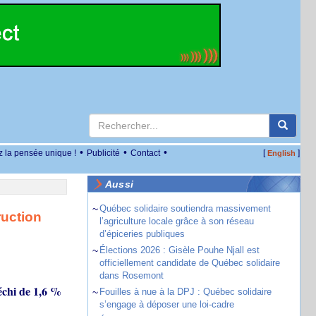
•
•
•
z la pensée unique !
Publicité
Contact
[
]
English
Aussi
~
Québec solidaire soutiendra massivement
ruction
l’agriculture locale grâce à son réseau
d’épiceries publiques
~
Élections 2026 : Gisèle Pouhe Njall est
officiellement candidate de Québec solidaire
dans Rosemont
échi de 1,6 %
~
Fouilles à nue à la DPJ : Québec solidaire
s’engage à déposer une loi-cadre