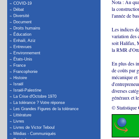
Nota : Au quat
COVID-19
la constructi
Débat
l'année de ba
Diversité
Document
Droits humains
Les indices d
Éducation
variation des
Enhaili, Aziz
soit Halifax,
Entrevues
la RMR d'Ott
Environnement
États-Unis
En plus des in
France
de coûts par g
Francophonie
mécanique et l
Histoire
d'entrepreneur
Israël
diverses catég
Israël-Palestine
La Crise d'Octobre 1970
généraux et le
La tolérance ? Votre réponse
© Statistique
Les Grandes Figures de la tolérance
Littérature
Livres
Livres de Victor Teboul
Médias - Communiqués