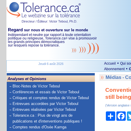
Directeur / Éditeur: Victor Teboul, Ph.D.
Regard
sur nous et ouverture sur le monde
Indépendant et neutre par rapport à toute orientation
politique ou religieuse, Tolerance.ca
vise à promouvoir
®
les grands principes démocratiques
sur lesquels repose la tolérance.
•
Accueil
Qui s
Jeudi 6 août 2026
•
Abonnement
O
Médias - 
Analyses et Opinions
Bloc-Notes de Victor Teboul
Conventio
Conférences et essais de Victor Teboul
still bein
Critiques et comptes rendus de Victor Teboul
Entrevues accordées par Victor Teboul
(Version anglaise
Entrevues réalisées par Victor Teboul
Partage
Fa
Tolerance.ca : Plus de vingt ans de
publications et d'interventions publiques !
Comptes rendus d'Osée Kamga