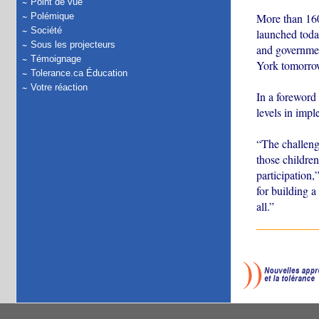
Point de vue
More than 160
Polémique
Société
launched today
Sous les projecteurs
and governmen
Témoignage
York tomorro
Tolerance.ca Éducation
Votre réaction
In a foreword 
levels in impl
“The challenge
those children
participation,
for building a
all.”