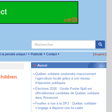
•
•
•
z la pensée unique !
Publicité
Contact
[
]
English
Aussi
~
Québec solidaire soutiendra massivement
Children
l’agriculture locale grâce à son réseau
d’épiceries publiques
~
Élections 2026 : Gisèle Pouhe Njall est
officiellement candidate de Québec solidaire
dans Rosemont
~
Fouilles à nue à la DPJ : Québec solidaire
s’engage à déposer une loi-cadre