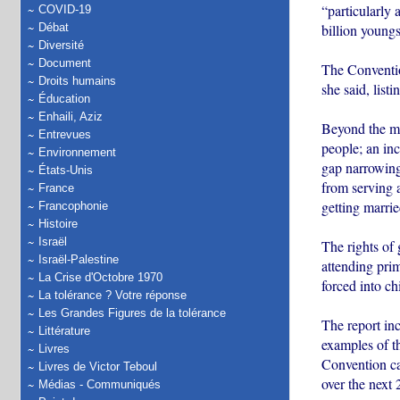
“particularly
COVID-19
billion youngs
Débat
Diversité
Document
The Convention
Droits humains
she said, listi
Éducation
Enhaili, Aziz
Beyond the mor
Entrevues
people; an inc
Environnement
gap narrowing
États-Unis
from serving a
France
getting marrie
Francophonie
Histoire
Israël
The rights of g
Israël-Palestine
attending prim
La Crise d'Octobre 1970
forced into ch
La tolérance ? Votre réponse
Les Grandes Figures de la tolérance
The report inc
Littérature
examples of th
Livres
Convention ca
Livres de Victor Teboul
over the next
Médias - Communiqués