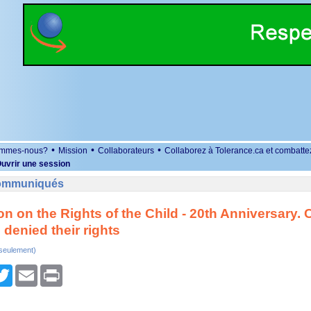
•
•
•
ommes-nous?
Mission
Collaborateurs
Collaborez à Tolerance.ca et combatte
uvrir une session
Communiqués
n on the Rights of the Child - 20th Anniversary. 
g denied their rights
 seulement)
r
cebook
Twitter
Email
Print