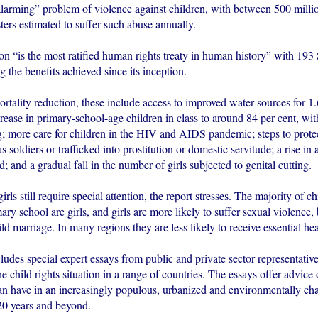
 alarming” problem of violence against children, with between 500 milli
ters estimated to suffer such abuse annually.
 “is the most ratified human rights treaty in human history” with 193 S
ng the benefits achieved since its inception.
tality reduction, these include access to improved water sources for 1.6
rease in primary-school-age children in class to around 84 per cent, wit
; more care for children in the HIV and AIDS pandemic; steps to prote
s soldiers or trafficked into prostitution or domestic servitude; a rise in 
d; and a gradual fall in the number of girls subjected to genital cutting.
irls still require special attention, the report stresses. The majority of c
ary school are girls, and girls are more likely to suffer sexual violence, 
ild marriage. In many regions they are less likely to receive essential hea
ludes special expert essays from public and private sector representativ
e child rights situation in a range of countries. The essays offer advice 
n have in an increasingly populous, urbanized and environmentally cha
 20 years and beyond.