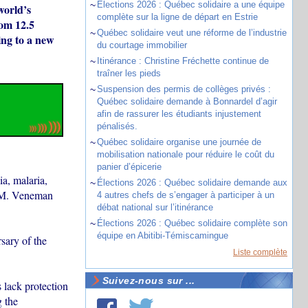
~
Élections 2026 : Québec solidaire a une équipe
world’s
complète sur la ligne de départ en Estrie
rom 12.5
~
Québec solidaire veut une réforme de l’industrie
ding to a new
du courtage immobilier
~
Itinérance : Christine Fréchette continue de
traîner les pieds
~
Suspension des permis de collèges privés :
Québec solidaire demande à Bonnardel d’agir
afin de rassurer les étudiants injustement
pénalisés.
~
Québec solidaire organise une journée de
mobilisation nationale pour réduire le coût du
panier d’épicerie
ia, malaria,
~
Élections 2026 : Québec solidaire demande aux
 M. Veneman
4 autres chefs de s’engager à participer à un
débat national sur l’itinérance
~
Élections 2026 : Québec solidaire complète son
équipe en Abitibi-Témiscamingue
sary of the
Liste complète
Suivez-nous sur ...
 lack protection
g the