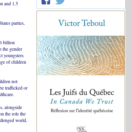
on and 1.5
tates parties,
 billion
h the gender
ct youngsters
age of children
hildren not
be trafficked or
lthcare.
es, alongside
on the role the
llenged world,