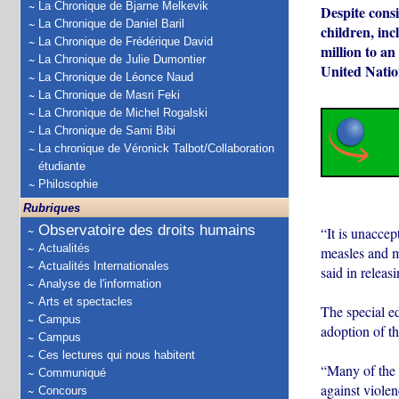
La Chronique de Bjarne Melkevik
Despite consi
La Chronique de Daniel Baril
children, inc
La Chronique de Frédérique David
million to an
La Chronique de Julie Dumontier
United Nation
La Chronique de Léonce Naud
La Chronique de Masri Feki
La Chronique de Michel Rogalski
La Chronique de Sami Bibi
La chronique de Véronick Talbot/Collaboration
étudiante
Philosophie
Rubriques
Observatoire des droits humains
“It is unaccep
Actualités
measles and 
Actualités Internationales
said in releas
Analyse de l'information
Arts et spectacles
The special e
Campus
adoption of t
Campus
Ces lectures qui nous habitent
“Many of the w
Communiqué
against violen
Concours