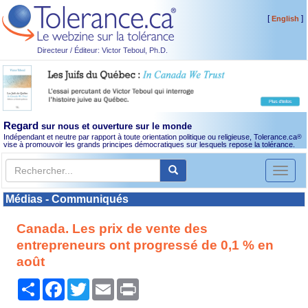
[
]
English
Directeur / Éditeur: Victor Teboul, Ph.D.
Regard
sur nous et ouverture sur le monde
Indépendant et neutre par rapport à toute orientation politique ou religieuse, Tolerance.ca
®
vise à promouvoir les grands principes démocratiques sur lesquels repose la tolérance.
Toggl
naviga
Médias - Communiqués
Canada. Les prix de vente des
entrepreneurs ont progressé de 0,1 % en
août
Partager
Facebook
Twitter
Email
Print