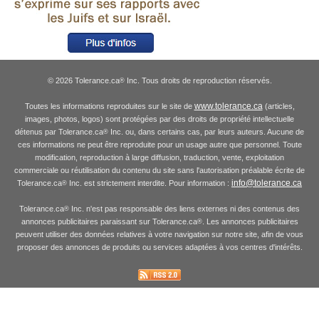
© 2026 Tolerance.ca
Inc. Tous droits de reproduction réservés.
®
www.tolerance.ca
Toutes les informations reproduites sur le site de
(articles,
images, photos, logos) sont protégées par des droits de propriété intellectuelle
détenus par Tolerance.ca
Inc. ou, dans certains cas, par leurs auteurs. Aucune de
®
ces informations ne peut être reproduite pour un usage autre que personnel. Toute
modification, reproduction à large diffusion, traduction, vente, exploitation
commerciale ou réutilisation du contenu du site sans l'autorisation préalable écrite de
info@tolerance.ca
Tolerance.ca
Inc. est strictement interdite. Pour information :
®
Tolerance.ca
Inc. n'est pas responsable des liens externes ni des contenus des
®
annonces publicitaires paraissant sur Tolerance.ca
. Les annonces publicitaires
®
peuvent utiliser des données relatives à votre navigation sur notre site, afin de vous
proposer des annonces de produits ou services adaptées à vos centres d'intérêts.