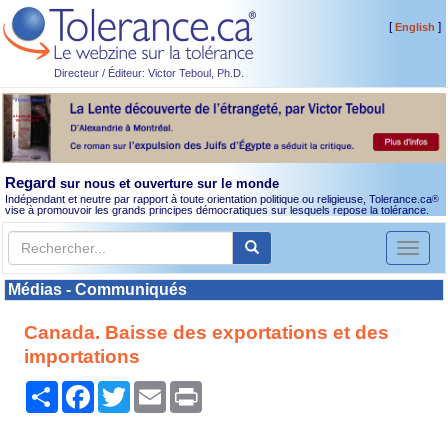
[
]
English
Directeur / Éditeur: Victor Teboul, Ph.D.
Regard
sur nous et ouverture sur le monde
Indépendant et neutre par rapport à toute orientation politique ou religieuse, Tolerance.ca
®
vise à promouvoir les grands principes démocratiques sur lesquels repose la tolérance.
Toggl
naviga
Médias - Communiqués
Canada. Baisse des exportations et des
importations
Partager
Facebook
Twitter
Email
Print