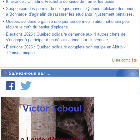
~
Itinérance : Christine Fréchette continue de traîner les pieds
~
Suspension des permis de collèges privés : Québec solidaire demande
à Bonnardel d’agir afin de rassurer les étudiants injustement pénalisés.
~
Québec solidaire organise une journée de mobilisation nationale pour
réduire le coût du panier d’épicerie
~
Élections 2026 : Québec solidaire demande aux 4 autres chefs de
s’engager à participer à un débat national sur l’itinérance
~
Élections 2026 : Québec solidaire complète son équipe en Abitibi-
Témiscamingue
Liste complète
Suivez-nous sur ...