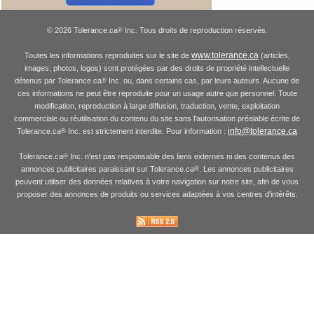
© 2026 Tolerance.ca
Inc. Tous droits de reproduction réservés.
®
www.tolerance.ca
Toutes les informations reproduites sur le site de
(articles,
images, photos, logos) sont protégées par des droits de propriété intellectuelle
détenus par Tolerance.ca
Inc. ou, dans certains cas, par leurs auteurs. Aucune de
®
ces informations ne peut être reproduite pour un usage autre que personnel. Toute
modification, reproduction à large diffusion, traduction, vente, exploitation
commerciale ou réutilisation du contenu du site sans l'autorisation préalable écrite de
info@tolerance.ca
Tolerance.ca
Inc. est strictement interdite. Pour information :
®
Tolerance.ca
Inc. n'est pas responsable des liens externes ni des contenus des
®
annonces publicitaires paraissant sur Tolerance.ca
. Les annonces publicitaires
®
peuvent utiliser des données relatives à votre navigation sur notre site, afin de vous
proposer des annonces de produits ou services adaptées à vos centres d'intérêts.