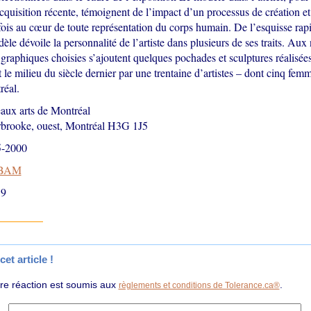
acquisition récente, témoignent de l’impact d’un processus de création e
efois au cœur de toute représentation du corps humain. De l’esquisse rap
èle dévoile la personnalité de l’artiste dans plusieurs de ses traits. Au
graphiques choisies s’ajoutent quelques pochades et sculptures réalisées 
 le milieu du siècle dernier par une trentaine d’artistes – dont cinq fem
réal.
aux arts de Montréal
rbrooke, ouest, Montréal H3G 1J5
5-2000
BAM
19
et article !
tre réaction est soumis aux
.
règlements et conditions de Tolerance.ca®