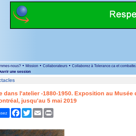
•
•
•
ommes-nous?
Mission
Collaborateurs
Collaborez à Tolerance.ca et combatte
uvrir une session
ctacles
 dans l'atelier -1880-1950. Exposition au Musée
ontréal, jusqu'au 5 mai 2019
r
Facebook
Twitter
Email
Print
ssez