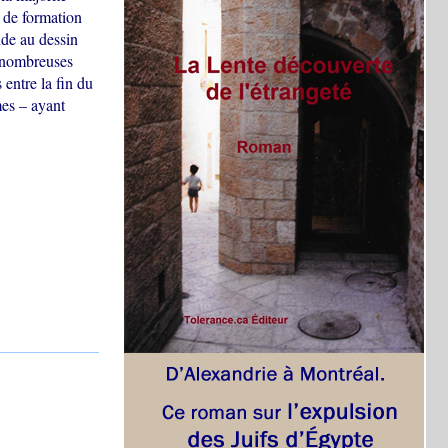
t de formation
ide au dessin
x nombreuses
entre la fin du
mes – ayant