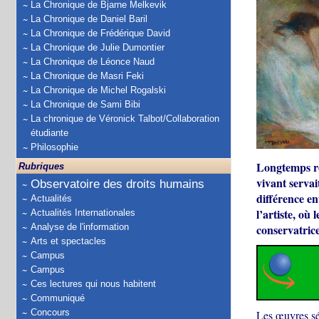
La Chronique de Bjarne Melkevik
La Chronique de Daniel Baril
La Chronique de Frédérique David
La Chronique de Julie Dumontier
La Chronique de Léonce Naud
La Chronique de Masri Feki
La Chronique de Michel Rogalski
La Chronique de Sami Bibi
La chronique de Véronick Talbot/Collaboration
étudiante
Philosophie
Longtemps ré
Rubriques
vivant serva
Observatoire des droits humains
différence en
Actualités
l’artiste, où
Actualités Internationales
Analyse de l'information
conservatrice
Arts et spectacles
Campus
Campus
Ces lectures qui nous habitent
Communiqué
Concours
Les œuvres sél