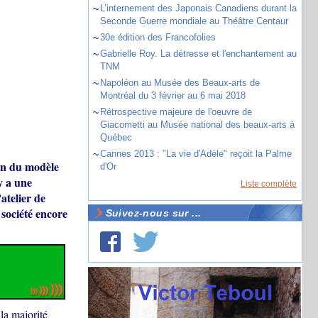
~
L’internement des Japonais Canadiens durant la
Seconde Guerre mondiale au Théâtre Centaur
~
30e édition des Francofolies
~
Gabrielle Roy. La détresse et l'enchantement au
TNM
~
Napoléon au Musée des Beaux-arts de
Montréal du 3 février au 6 mai 2018
~
Rétrospective majeure de l'oeuvre de
Giacometti au Musée national des beaux-arts à
Québec
~
Cannes 2013 : "La vie d'Adèle" reçoit la Palme
on du modèle
d'Or
y a une
Liste complète
atelier de
 société encore
Suivez-nous sur ...
la majorité