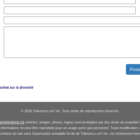
© 2026 Tolerance.ca
Inc. Tous droits de reproduction réservés.
®
.tolerance.ca
(articles, images, photos, logos) sont protégées par des droits de propriété 
informations ne peut être reproduite pour un usage autre que personnel. Toute modification, re
 contenu du site sans l'autorisation préalable écrite de Tolerance.ca
Inc. est strictement inte
®