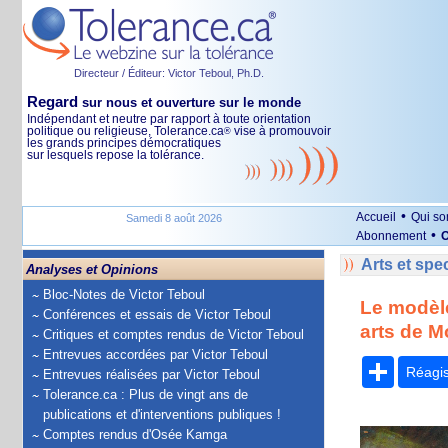
Directeur / Éditeur: Victor Teboul, Ph.D.
Regard
sur nous et ouverture sur le monde
Indépendant et neutre par rapport à toute orientation
politique ou religieuse, Tolerance.ca
vise à promouvoir
®
les grands principes démocratiques
sur lesquels repose la tolérance.
•
Accueil
Qui s
Samedi 8 août 2026
•
Abonnement
O
Arts et spe
Analyses et Opinions
Bloc-Notes de Victor Teboul
Le modèle
Conférences et essais de Victor Teboul
arts de M
Critiques et comptes rendus de Victor Teboul
Entrevues accordées par Victor Teboul
Partage
Réagi
Entrevues réalisées par Victor Teboul
Tolerance.ca : Plus de vingt ans de
publications et d'interventions publiques !
Comptes rendus d'Osée Kamga