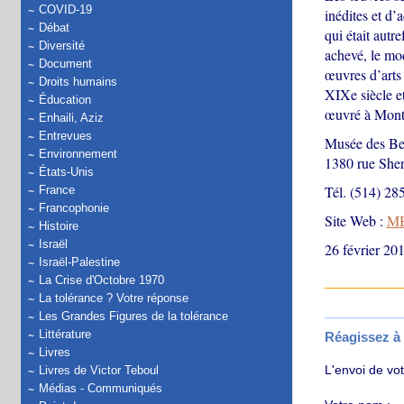
COVID-19
inédites et d’
Débat
qui était autr
Diversité
achevé, le mod
Document
œuvres d’arts 
Droits humains
XIXe siècle et
Éducation
œuvré à Mont
Enhaili, Aziz
Entrevues
Musée des Be
Environnement
1380 rue She
États-Unis
Tél. (514) 28
France
Francophonie
Site Web :
M
Histoire
Israël
26 février 20
Israël-Palestine
La Crise d'Octobre 1970
La tolérance ? Votre réponse
Les Grandes Figures de la tolérance
Littérature
Réagissez à c
Livres
L'envoi de vo
Livres de Victor Teboul
Médias - Communiqués