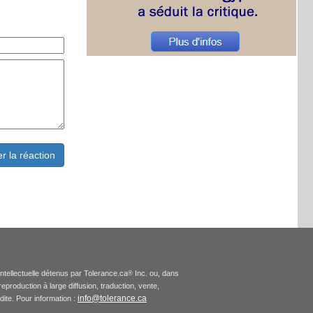
intellectuelle détenus par Tolerance.ca
Inc. ou, dans
®
production à large diffusion, traduction, vente,
info@tolerance.ca
rdite. Pour information :