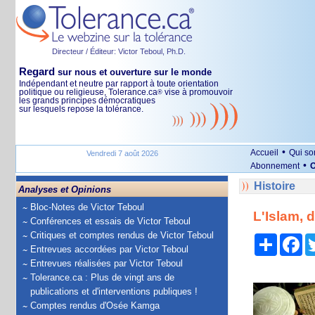
Directeur / Éditeur: Victor Teboul, Ph.D.
Regard
sur nous et ouverture sur le monde
Indépendant et neutre par rapport à toute orientation
politique ou religieuse, Tolerance.ca
vise à promouvoir
®
les grands principes démocratiques
sur lesquels repose la tolérance.
•
Accueil
Qui s
Vendredi 7 août 2026
•
Abonnement
O
Histoire
Analyses et Opinions
Bloc-Notes de Victor Teboul
L'Islam, 
Conférences et essais de Victor Teboul
Critiques et comptes rendus de Victor Teboul
Partage
Fa
Entrevues accordées par Victor Teboul
Entrevues réalisées par Victor Teboul
Tolerance.ca : Plus de vingt ans de
publications et d'interventions publiques !
Comptes rendus d'Osée Kamga