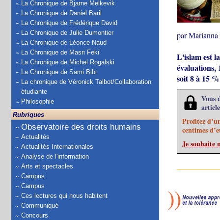
La Chronique de Bjarne Melkevik
La Chronique de Daniel Baril
La Chronique de Frédérique David
La Chronique de Julie Dumontier
par Marianna
La Chronique de Léonce Naud
La Chronique de Masri Feki
L'islam est l
La Chronique de Michel Rogalski
évaluations, 
La Chronique de Sami Bibi
soit 8 à 15 %
La chronique de Véronick Talbot/Collaboration
étudiante
Vous d
Philosophie
articl
Rubriques
Profitez d’u
Observatoire des droits humains
centimes d’e
Actualités
Je souhaite
Actualités Internationales
Analyse de l'information
Arts et spectacles
Campus
Campus
Ces lectures qui nous habitent
Communiqué
Concours