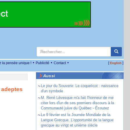
•
•
•
z la pensée unique !
Publicité
Contact
[
]
English
Aussi
~
Le jour du Souvenir. Le coquelicot : naissance
s adeptes
d'un symbole
~
M. René Lévesque m'a fait l'honneur de me
citer lors d'un de ses premiers discours à la
Communauté juive du Québec - Écoutez
~
Le 9 février est la Journée Mondiale de la
Langue Grecque. L’opportunité de la langue
grecque au vingt et unième siècle