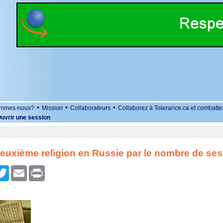
•
•
•
ommes-nous?
Mission
Collaborateurs
Collaborez à Tolerance.ca et combatte
uvrir une session
deuxième religion en Russie par le nombre de se
r
cebook
Twitter
Email
Print