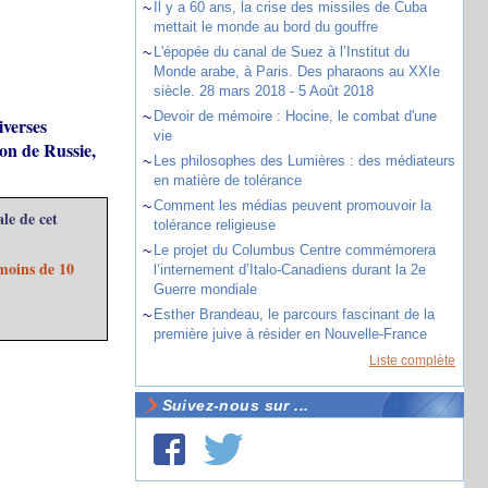
~
Il y a 60 ans, la crise des missiles de Cuba
mettait le monde au bord du gouffre
~
L'épopée du canal de Suez à l’Institut du
Monde arabe, à Paris. Des pharaons au XXIe
siècle. 28 mars 2018 - 5 Août 2018
~
Devoir de mémoire : Hocine, le combat d'une
iverses
vie
ion de Russie,
~
Les philosophes des Lumières : des médiateurs
en matière de tolérance
~
Comment les médias peuvent promouvoir la
le de cet
tolérance religieuse
~
Le projet du Columbus Centre commémorera
(moins de 10
l’internement d’Italo-Canadiens durant la 2e
Guerre mondiale
~
Esther Brandeau, le parcours fascinant de la
première juive à résider en Nouvelle-France
Liste complète
Suivez-nous sur ...