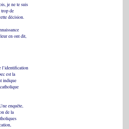
s, je ne te suis
 trop de
ette décision.
onnaissance
leur en ont dit,
 l’identification
ec est la
t indique
 catholique
 Une enquête,
on de la
tholiques
cation,