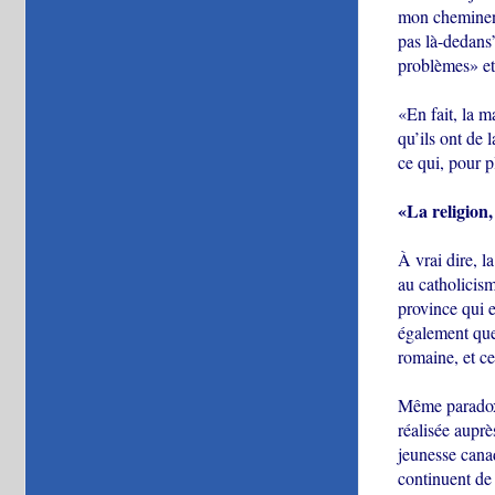
mon cheminent
pas là-dedans
problèmes» et
«En fait, la 
qu’ils ont de 
ce qui, pour pl
«La religion,
À vrai dire, l
au catholicis
province qui e
également que 
romaine, et ce
Même paradoxe
réalisée auprè
jeunesse cana
continuent de 