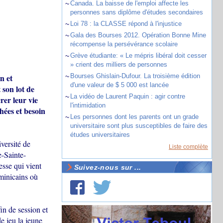
~
Canada. La baisse de l'emploi affecte les
personnes sans diplôme d'études secondaires
~
Loi 78 : la CLASSE répond à l'injustice
~
Gala des Bourses 2012. Opération Bonne Mine
récompense la persévérance scolaire
~
Grève étudiante: « Le mépris libéral doit cesser
» crient des milliers de personnes
~
Bourses Ghislain-Dufour. La troisième édition
n et
d'une valeur de $ 5 000 est lancée
son lot de
~
La vidéo de Laurent Paquin : agir contre
rer leur vie
l'intimidation
hées et besoin
~
Les personnes dont les parents ont un grade
universitaire sont plus susceptibles de faire des
études universitaires
versité de
Liste complète
-Sainte-
esse qui vient
Suivez-nous sur ...
minicains où
n de session et
e jeu la jeune