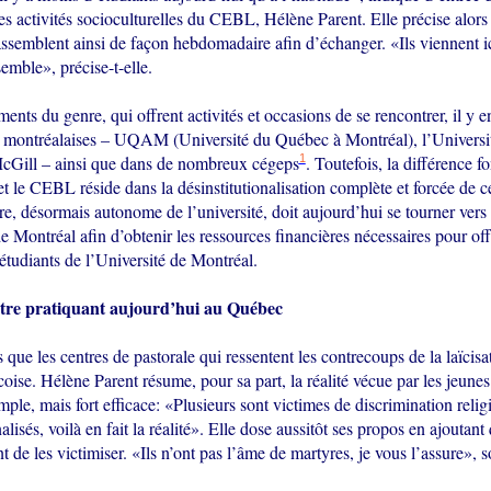
s activités socioculturelles du CEBL, Hélène Parent. Elle précise alors
assemblent ainsi de façon hebdomadaire afin d’échanger. «Ils viennent i
semble», précise-t-elle.
nts du genre, qui offrent activités et occasions de se rencontrer, il y e
és montréalaises – UQAM (Université du Québec à Montréal), l’Universi
1
McGill – ainsi que dans de nombreux cégeps
. Toutefois, la différence 
et le CEBL réside dans la désinstitutionalisation complète et forcée de c
e, désormais autonome de l’université, doit aujourd’hui se tourner vers
de Montréal afin d’obtenir les ressources financières nécessaires pour off
étudiants de l’Université de Montréal.
’être pratiquant aujourd’hui au Québec
s que les centres de pastorale qui ressentent les contrecoups de la laïcisa
oise. Hélène Parent résume, pour sa part, la réalité vécue par les jeune
mple, mais fort efficace: «Plusieurs sont victimes de discrimination religi
lisés, voilà en fait la réalité». Elle dose aussitôt ses propos en ajoutant q
t de les victimiser. «Ils n’ont pas l’âme de martyres, je vous l’assure», so