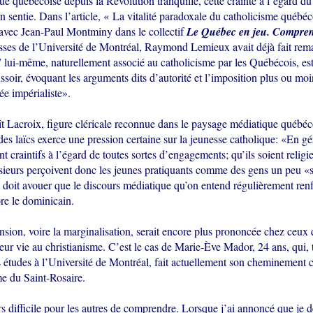
ue québécoise depuis la Révolution tranquille, cette crainte à l’égard du 
en sentie. Dans l’article, « La vitalité paradoxale du catholicisme québéc
 avec Jean-Paul Montminy dans le collectif
Le Québec en jeu. Compren
sses de l’Université de Montréal, Raymond Lemieux avait déjà fait rem
” lui-même, naturellement associé au catholicisme par les Québécois, es
ssoir, évoquant les arguments dits d’autorité et l’imposition plus ou moi
e impérialiste».
t Lacroix, figure cléricale reconnue dans le paysage médiatique québéc
des laïcs exerce une pression certaine sur la jeunesse catholique: «En gé
t craintifs à l’égard de toutes sortes d’engagements; qu’ils soient religi
usieurs perçoivent donc les jeunes pratiquants comme des gens un peu «
n doit avouer que le discours médiatique qu’on entend régulièrement renf
re le dominicain.
ion, voire la marginalisation, serait encore plus prononcée chez ceux q
eur vie au christianisme. C’est le cas de Marie-Ève Mador, 24 ans, qui, 
s études à l’Université de Montréal, fait actuellement son cheminement 
 du Saint-Rosaire.
s difficile pour les autres de comprendre. Lorsque j’ai annoncé que je dé