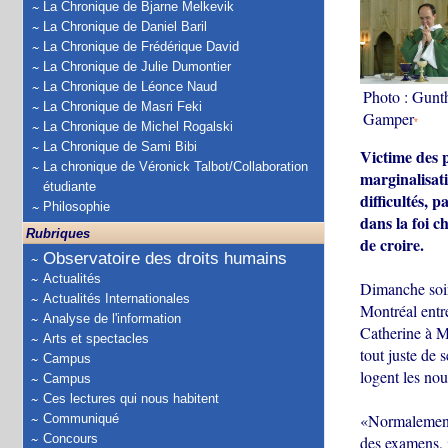
La Chronique de Bjarne Melkevik
La Chronique de Daniel Baril
La Chronique de Frédérique David
La Chronique de Julie Dumontier
La Chronique de Léonce Naud
Photo : Gunt
La Chronique de Masri Feki
Gamper
*
La Chronique de Michel Rogalski
La Chronique de Sami Bibi
Victime des p
La chronique de Véronick Talbot/Collaboration
marginalisat
étudiante
difficultés, 
Philosophie
dans la foi c
Rubriques
de croire.
Observatoire des droits humains
Actualités
Dimanche soir
Actualités Internationales
Montréal entr
Analyse de l'information
Catherine à Mo
Arts et spectacles
tout juste de
Campus
logent les no
Campus
Ces lectures qui nous habitent
«Normalement 
Communiqué
Concours
des examens, i