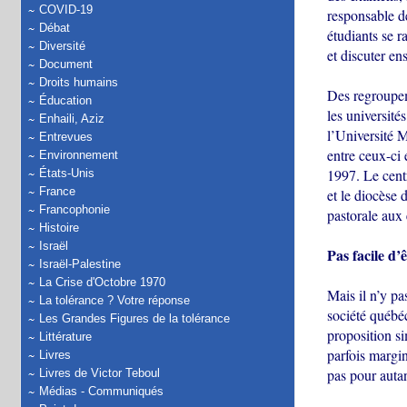
COVID-19
responsable de
Débat
étudiants se r
Diversité
et discuter en
Document
Droits humains
Des regroupeme
Éducation
les universit
Enhaili, Aziz
l’Université 
Entrevues
entre ceux-ci 
Environnement
1997. Le centr
États-Unis
France
et le diocèse 
Francophonie
pastorale aux 
Histoire
Israël
Pas facile d
Israël-Palestine
La Crise d'Octobre 1970
Mais il n’y pa
La tolérance ? Votre réponse
société québéc
Les Grandes Figures de la tolérance
proposition si
Littérature
parfois margina
Livres
pas pour autan
Livres de Victor Teboul
Médias - Communiqués