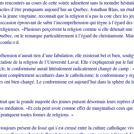
nts rencontrés au cours de cette soirée admettent sans la moindre hésitati
aciles d’être pratiquants aujourd’hui au Québec. Jonathan Blais, un étud
s la jeune vingtaine, reconnaît que la religion n’a pas la cote chez les j
 l’occasion éprouvant de subir l’incompréhension qui règne à l’égard des
religieuses. «Plusieurs perçoivent la religion comme si elle détenait une
uébec, on le remarque particulièrement à l’égard du christianisme. Mais
confie-t-il.
hension n’aurait rien d’une fabulation; elle existerait bel et bien, sou
aliste de la religion de l’Université Laval. Elle s’expliquerait par le fai
le, le conformisme aurait littéralement radicalement changé de camp : «I
aient complètement acculturés dans le catholicisme; le conformisme y rég
es ont bien changé. Le conformisme est aujourd’hui dans la sphère du la
 trait que la grande majorité des jeunes puisent désormais leurs repères 
ss médiation. «Et cela peut avoir comme effet de marginaliser ceux qui s
pratiquent toutes formes de religions. »
toujours présent du fossé qui s’est creusé entre la culture catholique viva