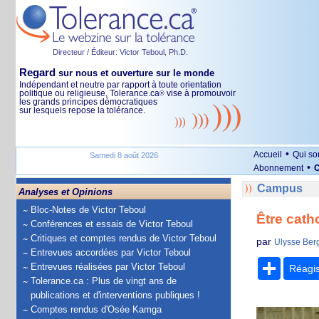
Directeur / Éditeur: Victor Teboul, Ph.D.
Regard
sur nous et ouverture sur le monde
Indépendant et neutre par rapport à toute orientation
politique ou religieuse, Tolerance.ca
vise à promouvoir
®
les grands principes démocratiques
sur lesquels repose la tolérance.
•
Accueil
Qui s
Samedi 8 août 2026
•
Abonnement
O
Campus
Analyses et Opinions
Bloc-Notes de Victor Teboul
Être cath
Conférences et essais de Victor Teboul
Critiques et comptes rendus de Victor Teboul
par
Ulysse Ber
Entrevues accordées par Victor Teboul
Partage
Entrevues réalisées par Victor Teboul
Réagi
Tolerance.ca : Plus de vingt ans de
publications et d'interventions publiques !
Comptes rendus d'Osée Kamga