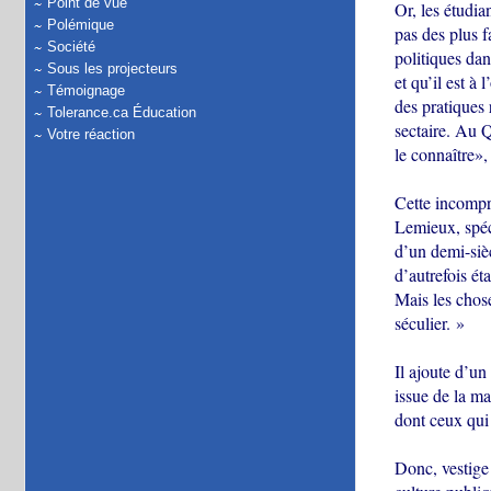
Point de vue
Or, les étudia
Polémique
pas des plus f
Société
politiques dan
Sous les projecteurs
et qu’il est à
Témoignage
des pratiques 
Tolerance.ca Éducation
sectaire. Au Q
Votre réaction
le connaître», 
Cette incompré
Lemieux, spéci
d’un demi-sièc
d’autrefois ét
Mais les chos
séculier. »
Il ajoute d’un
issue de la ma
dont ceux qui 
Donc, vestige 