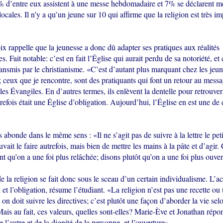
 d’entre eux assistent à une messe hebdomadaire et 7% se déclarent me
locales. Il n’y a qu’un jeune sur 10 qui affirme que la religion est très i
x rappelle que la jeunesse a donc dû adapter ses pratiques aux réalités
 Fait notable: c’est en fait l’Église qui aurait perdu de sa notoriété, et c
nsmis par le christianisme. «C’est d’autant plus marquant chez les jeun
 ceux que je rencontre, sont des pratiquants qui font un retour au messa
 les Évangiles. En d’autres termes, ils enlèvent la dentelle pour retrouver 
refois était une Église d’obligation. Aujourd’hui, l’Église en est une de 
 abonde dans le même sens : «Il ne s’agit pas de suivre à la lettre le pet
it le faire autrefois, mais bien de mettre les mains à la pâte et d’agir.
nt qu’on a une foi plus relâchée; disons plutôt qu’on a une foi plus ouver
e la religion se fait donc sous le sceau d’un certain individualisme. L’ac
et l’obligation, résume l’étudiant. «La religion n’est pas une recette o
on doit suivre les directives; c’est plutôt une façon d’aborder la vie sel
 Mais au fait, ces valeurs, quelles sont-elles? Marie-Ève et Jonathan rép
e l’autre et de la dignité de la personne, et l’ouverture».