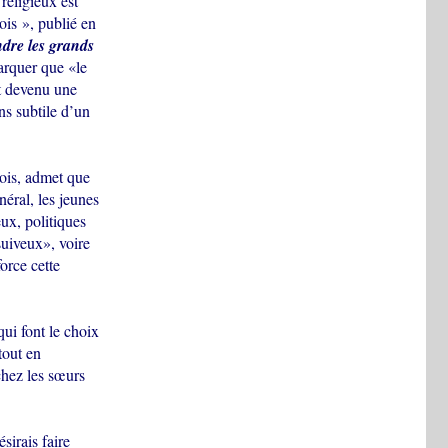
religieux est
ois », publié en
dre les grands
arquer que «le
t devenu une
ns subtile d’un
ois, admet que
néral, les jeunes
eux, politiques
suiveux», voire
orce cette
ui font le choix
tout en
chez les sœurs
sirais faire