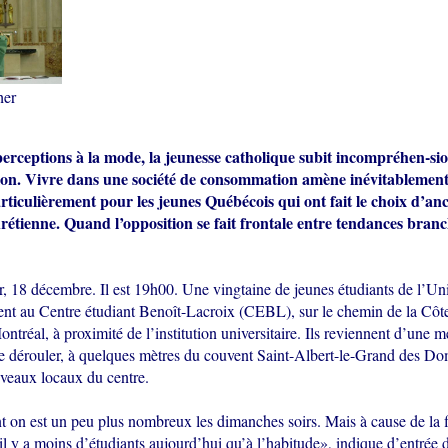
her
erceptions à la mode, la jeunesse catholique subit incompréhen-sio
ion. Vivre dans une société de consommation amène inévitablement 
particulièrement pour les jeunes Québécois qui ont fait le choix d’anc
hrétienne. Quand l’opposition se fait frontale entre tendances branc
, 18 décembre. Il est 19h00. Une vingtaine de jeunes étudiants de l’Uni
ent au Centre étudiant Benoît-Lacroix (CEBL), sur le chemin de la Côte
ntréal, à proximité de l’institution universitaire. Ils reviennent d’une m
 se dérouler, à quelques mètres du couvent Saint-Albert-le-Grand des Do
uveaux locaux du centre.
on est un peu plus nombreux les dimanches soirs. Mais à cause de la fi
l y a moins d’étudiants aujourd’hui qu’à l’habitude», indique d’entrée d