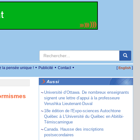
•
•
•
z la pensée unique !
Publicité
Contact
[
]
English
Aussi
~
Université d’Ottawa. De nombreux enseignants
formismes
signent une lettre d’appui à la professeure
Verushka Lieutenant-Duval
~
18e édition de l'Expo-sciences Autochtone
Québec à L'Université du Québec en Abitibi-
Témiscamingue
~
Canada. Hausse des inscriptions
postsecondaires