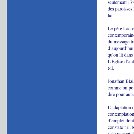
seulement 17%
des paroisses 
lui.
Le père Lacroi
contemporaines.
du message tra
d’aujourd’hui;
qu’on lit dans
L’Église d’aut
t-il.
Jonathan Blais
comme on pouva
dire pour auta
L’adaptation d
contemplation 
d’emploi dont 
constate-t-il.
: «le respect d