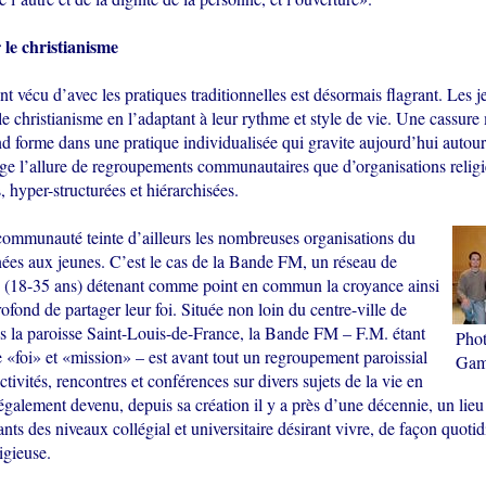
 le christianisme
 vécu d’avec les pratiques traditionnelles est désormais flagrant. Les j
le christianisme en l’adaptant à leur rythme et style de vie. Une cassure
nd forme dans une pratique individualisée qui gravite aujourd’hui autou
ge l’allure de regroupements communautaires que d’organisations relig
, hyper-structurées et hiérarchisées.
 communauté teinte d’ailleurs les nombreuses organisations du
ées aux jeunes. C’est le cas de la Bande FM, un réseau de
s (18-35 ans) détenant comme point en commun la croyance ainsi
rofond de partager leur foi. Située non loin du centre-ville de
s la paroisse Saint-Louis-de-France, la Bande FM – F.M. étant
Phot
 «foi» et «mission» – est avant tout un regroupement paroissial
Gam
ctivités, rencontres et conférences sur divers sujets de la vie en
t également devenu, depuis sa création il y a près d’une décennie, un lie
ants des niveaux collégial et universitaire désirant vivre, de façon quoti
igieuse.