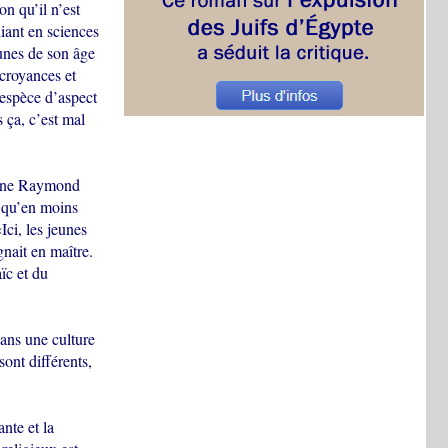
on qu’il n’est
iant en sciences
eunes de son âge
 croyances et
 espèce d’aspect
 ça, c’est mal
ligne Raymond
t qu’en moins
ci, les jeunes
nait en maître.
ïc et du
dans une culture
ont différents,
nte et la