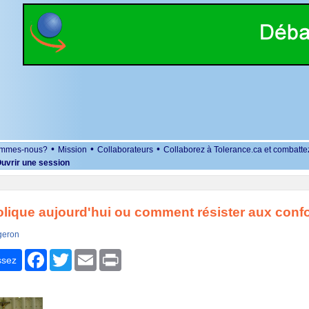
•
•
•
ommes-nous?
Mission
Collaborateurs
Collaborez à Tolerance.ca et combatte
uvrir une session
olique aujourd'hui ou comment résister aux con
geron
r
Facebook
Twitter
Email
Print
ssez