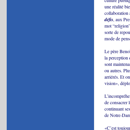
culture publiq
une réalité bi
collaboration
défis
, aux Pre
mot “religion
sorte de repou
mode de pensé
Le père Benoî
la perception 
sont maintenan
ou autres. Pl
arriérés. Et o
vision», déplo
L’incompréhens
de consacrer l
continuant se
de Notre-Dame
«C’est toujour