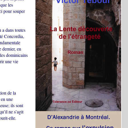
 que les
ci pour souper
n a dans toutes
té Concordia,
fondamentale
e dernier, en
 les dominicains
rir une vie
tion de la
s en une
euse; ils sont
u’il ne s’agit
urit-elle.