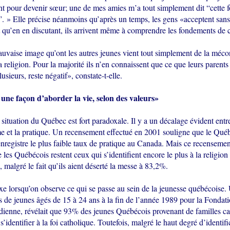
 pour devenir sœur; une de mes amies m’a tout simplement dit “cette foi
”. » Elle précise néanmoins qu’après un temps, les gens «acceptent sans
 qu’en en discutant, ils arrivent même à comprendre les fondements de c
mauvaise image qu’ont les autres jeunes vient tout simplement de la méc
la religion. Pour la majorité ils n’en connaissent que ce que leurs parents 
usieurs, reste négatif», constate-t-elle.
 une façon d’aborder la vie, selon des valeurs»
a situation du Québec est fort paradoxale. Il y a un décalage évident entre
me et la pratique. Un recensement effectué en 2001 souligne que le Québ
nregistre le plus faible taux de pratique au Canada. Mais ce recensemen
les Québécois restent ceux qui s’identifient encore le plus à la religion
, malgré le fait qu’ils aient déserté la messe à 83,2%.
 lorsqu’on observe ce qui se passe au sein de la jeunesse québécoise.
s de jeunes âgés de 15 à 24 ans à la fin de l’année 1989 pour la Fondati
dienne, révélait que 93% des jeunes Québécois provenant de familles ca
s’identifier à la foi catholique. Toutefois, malgré le haut degré d’identifi