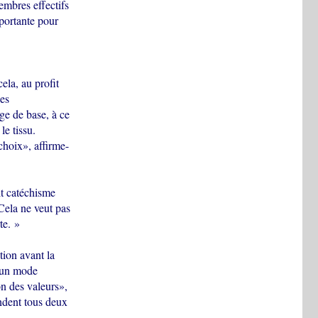
mbres effectifs
mportante pour
ela, au profit
es
ge de base, à ce
le tissu.
choix», affirme-
it catéchisme
 Cela ne veut pas
te. »
tion avant la
u un mode
on des valeurs»,
ondent tous deux