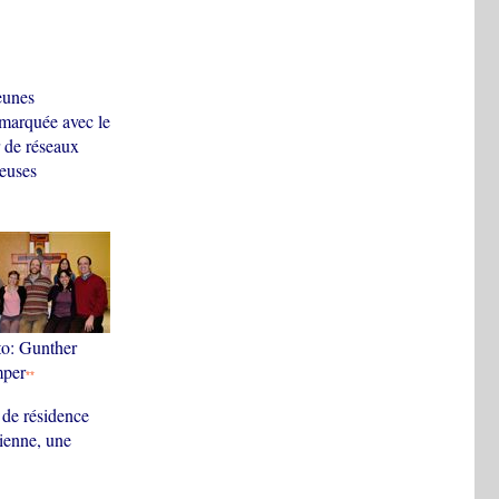
eunes
 marquée avec le
r de réseaux
ieuses
o: Gunther
per
**
u de résidence
dienne, une