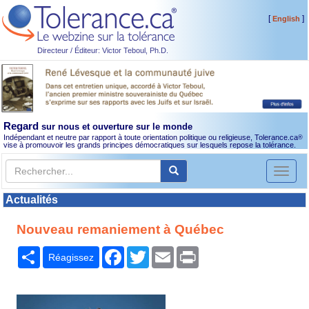
[
]
English
Directeur / Éditeur: Victor Teboul, Ph.D.
Regard
sur nous et ouverture sur le monde
Indépendant et neutre par rapport à toute orientation politique ou religieuse, Tolerance.ca
®
vise à promouvoir les grands principes démocratiques sur lesquels repose la tolérance.
Toggl
naviga
Actualités
Nouveau remaniement à Québec
Partager
Facebook
Twitter
Email
Print
Réagissez