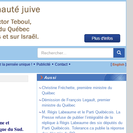
•
•
•
z la pensée unique !
Publicité
Contact
[
]
English
Aussi
~
Christine Fréchette, première ministre du
Québec
~
Démission de François Legault, premier
ministre du Québec
~
M. Régis Labeaume et le Parti Québécois. La
Presse refuse de publier l’intégralité de la
me et
réplique à Régis Labeaume des six députés du
ique du Sud.
Parti Québécois. Tolerance.ca publie la réponse