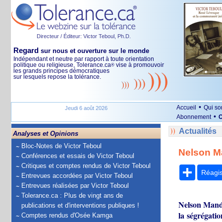
Directeur / Éditeur: Victor Teboul, Ph.D.
Regard
sur nous et ouverture sur le monde
Indépendant et neutre par rapport à toute orientation
politique ou religieuse, Tolerance.ca
vise à promouvoir
®
les grands principes démocratiques
sur lesquels repose la tolérance.
•
Accueil
Qui s
Jeudi 6 août 2026
•
Abonnement
O
Actualités
Analyses et Opinions
Bloc-Notes de Victor Teboul
Nelson Ma
Conférences et essais de Victor Teboul
Critiques et comptes rendus de Victor Teboul
Partage
Réagi
Entrevues accordées par Victor Teboul
Entrevues réalisées par Victor Teboul
Tolerance.ca : Plus de vingt ans de
Nelson Mandel
publications et d'interventions publiques !
la ségrégatio
Comptes rendus d'Osée Kamga