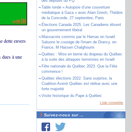
des députés du PQ
~
Table ronde « Autopsie d’une couverture
médiatique à Gaza » avec Alain Gresh, Théâtre
de la Concorde, 27 septembre, Paris
~
Élections Canada 2025. Les Canadiens élisent
un gouvernement libéral
~
Massacres commis par le Hamas en Israël.
e dette envers
Saluons le courage de l'imam de Drancy, en
France, M Hassen Chalghoumi
~
Québec : Mise en berne du drapeau du Québec
s dues à une
à la suite des attaques terroristes en Israël
~
Fête nationale du Québec 2023. Que la Fête
commence !
~
Québec élections 2022. Sans surprise, la
Coalition Avenir Québec est réélue avec une
forte majorité
~
Visite historique du Pape à Québec
Liste complète
Suivez-nous sur ...