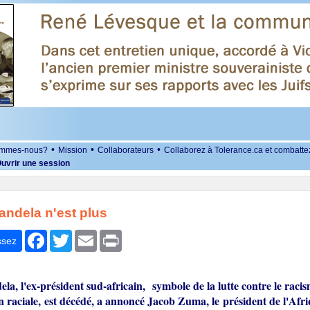
•
•
•
ommes-nous?
Mission
Collaborateurs
Collaborez à Tolerance.ca et combatte
uvrir une session
ndela n'est plus
r
Facebook
Twitter
Email
Print
ssez
a, l'ex-président sud-africain, symbole de la lutte contre le racis
n raciale, est décédé, a annoncé Jacob Zuma, le président de l'Afr