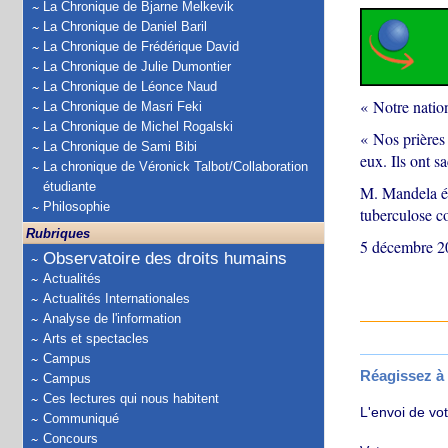
La Chronique de Bjarne Melkevik
La Chronique de Daniel Baril
La Chronique de Frédérique David
La Chronique de Julie Dumontier
La Chronique de Léonce Naud
« Notre natio
La Chronique de Masri Feki
La Chronique de Michel Rogalski
« Nos prières
La Chronique de Sami Bibi
eux. Ils ont s
La chronique de Véronick Talbot/Collaboration
étudiante
M. Mandela éta
Philosophie
tuberculose co
Rubriques
5 décembre 2
Observatoire des droits humains
Actualités
Actualités Internationales
Analyse de l'information
Arts et spectacles
Campus
Réagissez à c
Campus
Ces lectures qui nous habitent
L'envoi de vo
Communiqué
Concours