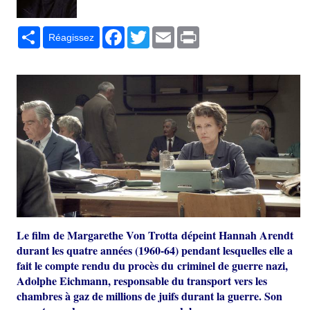
Partager
Facebook
Twitter
Email
Print
Réagissez
Le film de Margarethe Von Trotta dépeint Hannah Arendt
durant les quatre années (1960-64) pendant lesquelles elle a
fait le compte rendu du procès du criminel de guerre nazi,
Adolphe Eichmann, responsable du transport vers les
chambres à gaz de millions de juifs durant la guerre. Son