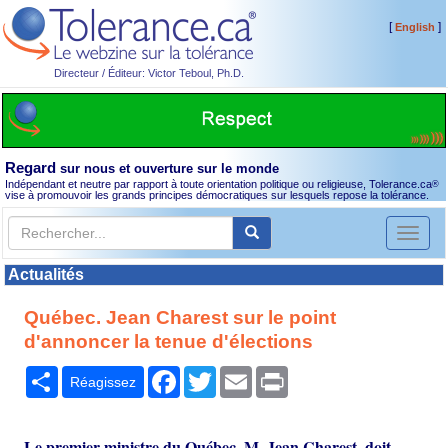
[
]
English
Directeur / Éditeur: Victor Teboul, Ph.D.
Regard
sur nous et ouverture sur le monde
Indépendant et neutre par rapport à toute orientation politique ou religieuse, Tolerance.ca
®
vise à promouvoir les grands principes démocratiques sur lesquels repose la tolérance.
Toggl
naviga
Actualités
Québec. Jean Charest sur le point
d'annoncer la tenue d'élections
Partager
Facebook
Twitter
Email
Print
Réagissez
Le premier ministre du Québec, M. Jean Charest, doit