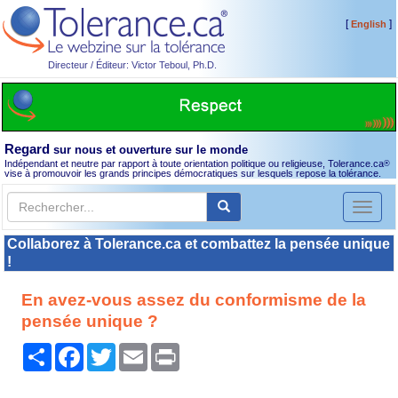
[
]
English
Directeur / Éditeur: Victor Teboul, Ph.D.
Regard
sur nous et ouverture sur le monde
Indépendant et neutre par rapport à toute orientation politique ou religieuse, Tolerance.ca
®
vise à promouvoir les grands principes démocratiques sur lesquels repose la tolérance.
Toggl
naviga
Collaborez à Tolerance.ca et combattez la pensée unique
!
En avez-vous assez du conformisme de la
pensée unique ?
Partager
Facebook
Twitter
Email
Print