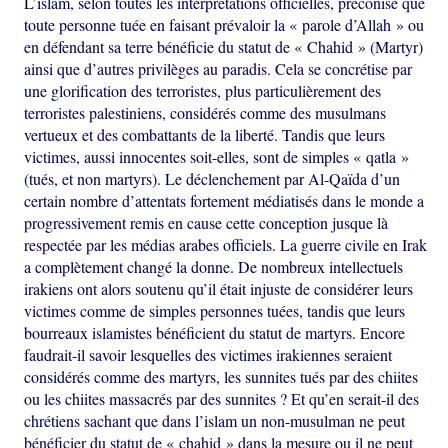
L’islam, selon toutes les interprétations officielles, préconise que
toute personne tuée en faisant prévaloir la « parole d’Allah » ou
en défendant sa terre bénéficie du statut de « Chahid » (Martyr)
ainsi que d’autres privilèges au paradis. Cela se concrétise par
une glorification des terroristes, plus particulièrement des
terroristes palestiniens, considérés comme des musulmans
vertueux et des combattants de la liberté. Tandis que leurs
victimes, aussi innocentes soit-elles, sont de simples « qatla »
(tués, et non martyrs). Le déclenchement par Al-Qaïda d’un
certain nombre d’attentats fortement médiatisés dans le monde a
progressivement remis en cause cette conception jusque là
respectée par les médias arabes officiels. La guerre civile en Irak
a complètement changé la donne. De nombreux intellectuels
irakiens ont alors soutenu qu’il était injuste de considérer leurs
victimes comme de simples personnes tuées, tandis que leurs
bourreaux islamistes bénéficient du statut de martyrs. Encore
faudrait-il savoir lesquelles des victimes irakiennes seraient
considérés comme des martyrs, les sunnites tués par des chiites
ou les chiites massacrés par des sunnites ? Et qu’en serait-il des
chrétiens sachant que dans l’islam un non-musulman ne peut
bénéficier du statut de « chahid » dans la mesure ou il ne peut