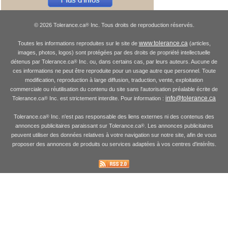
© 2026 Tolerance.ca
Inc. Tous droits de reproduction réservés.
®
www.tolerance.ca
Toutes les informations reproduites sur le site de
(articles,
images, photos, logos) sont protégées par des droits de propriété intellectuelle
détenus par Tolerance.ca
Inc. ou, dans certains cas, par leurs auteurs. Aucune de
®
ces informations ne peut être reproduite pour un usage autre que personnel. Toute
modification, reproduction à large diffusion, traduction, vente, exploitation
commerciale ou réutilisation du contenu du site sans l'autorisation préalable écrite de
info@tolerance.ca
Tolerance.ca
Inc. est strictement interdite. Pour information :
®
Tolerance.ca
Inc. n'est pas responsable des liens externes ni des contenus des
®
annonces publicitaires paraissant sur Tolerance.ca
. Les annonces publicitaires
®
peuvent utiliser des données relatives à votre navigation sur notre site, afin de vous
proposer des annonces de produits ou services adaptées à vos centres d'intérêts.