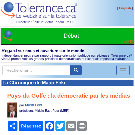
[
]
English
Directeur / Éditeur: Victor Teboul, Ph.D.
Regard
sur nous et ouverture sur le monde
Indépendant et neutre par rapport à toute orientation politique ou religieuse, Tolerance.ca
®
vise à promouvoir les grands principes démocratiques sur lesquels repose la tolérance.
Toggl
naviga
La Chronique de Masri Feki
Pays du Golfe : la démocratie par les médias
Masri Feki
par
président, Middle East Pact (MEP)
Partager
Facebook
Twitter
Email
Print
Réagissez