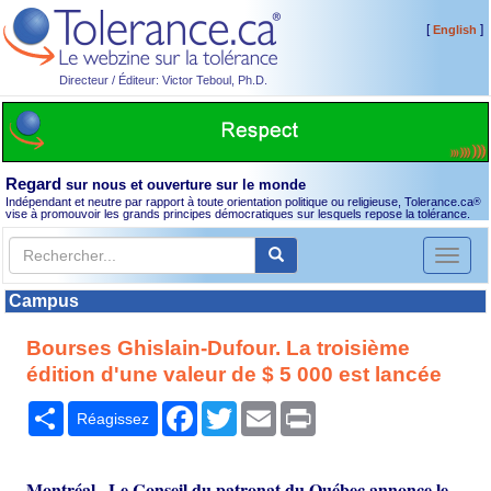
[
]
English
Directeur / Éditeur: Victor Teboul, Ph.D.
Regard
sur nous et ouverture sur le monde
Indépendant et neutre par rapport à toute orientation politique ou religieuse, Tolerance.ca
®
vise à promouvoir les grands principes démocratiques sur lesquels repose la tolérance.
Toggl
naviga
Campus
Bourses Ghislain-Dufour. La troisième
édition d'une valeur de $ 5 000 est lancée
Partager
Facebook
Twitter
Email
Print
Réagissez
Montréal– Le Conseil du patronat du Québec annonce le