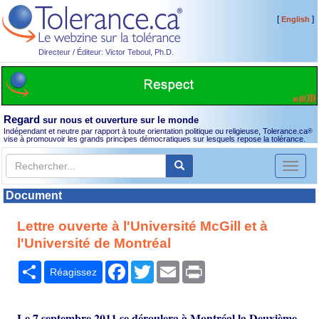
[
]
English
Directeur / Éditeur: Victor Teboul, Ph.D.
Regard
sur nous et ouverture sur le monde
Indépendant et neutre par rapport à toute orientation politique ou religieuse, Tolerance.ca
®
vise à promouvoir les grands principes démocratiques sur lesquels repose la tolérance.
Toggl
naviga
Document
Lettre ouverte à l'Université McGill et à
l'Université de Montréal
Partager
Facebook
Twitter
Email
Print
Réagissez
Le 7 septembre 2011 se déroulera à Montréal la Deuxième