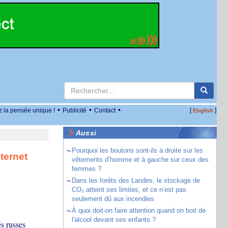
•
•
•
z la pensée unique !
Publicité
Contact
[
]
English
Aussi
~
Pourquoi les boutons sont-ils à droite sur les
ternet
vêtements d’homme et à gauche sur ceux des
femmes ?
~
Dans les forêts des Landes, le stockage de
CO₂ atteint ses limites, et ce n’est pas
seulement dû aux incendies
~
À quoi doit-on faire attention quand on boit de
l'alcool devant ses enfants ?
s russes