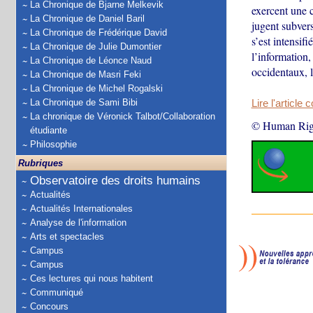
La Chronique de Bjarne Melkevik
exercent une c
La Chronique de Daniel Baril
jugent subvers
La Chronique de Frédérique David
s’est intensifi
La Chronique de Julie Dumontier
l’information,
La Chronique de Léonce Naud
occidentaux, l
La Chronique de Masri Feki
La Chronique de Michel Rogalski
La Chronique de Sami Bibi
Lire l'article 
La chronique de Véronick Talbot/Collaboration
© Human Rig
étudiante
Philosophie
Rubriques
Observatoire des droits humains
Actualités
Actualités Internationales
Analyse de l'information
Arts et spectacles
Campus
Campus
Ces lectures qui nous habitent
Communiqué
Concours