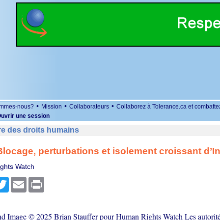
•
•
•
ommes-nous?
Mission
Collaborateurs
Collaborez à Tolerance.ca et combatte
uvrir une session
re des droits humains
Blocage, perturbations et isolement croissant d’In
ghts Watch
r
cebook
Twitter
Email
Print
nd Image © 2025 Brian Stauffer pour Human Rights Watch Les autorité