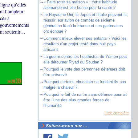
~
« Faire roter sa maison » : cette habitude
ligne qu’elles
allemande est-elle bonne pour la santé ?
ont l’ampleur
~
Le Royaume-Uni, le Japon et l’Italie peuvent-ils
ccès à
réussir leur avion de combat de sixième
es gouvernements
génération là où la France et ses partenaires
ient soutenir…
ont échoué ?
~
Comment mieux élever ses enfants ? Voici les
résultats d'un projet testé dans huit pays
africains
~
La guerre contre les houthistes du Yémen peut-
elle détourner Riyad du Soudan ?
~
Pourquoi le vote des personnes détenues doit
être préservé
~
Pourquoi certains chocolats ne fondent-ils pas
malgré la chaleur ?
~
Pourquoi le fait de naître sans défense pourrait
être l’une des plus grandes forces de
l’humanité
Liste complète
Suivez-nous sur ...