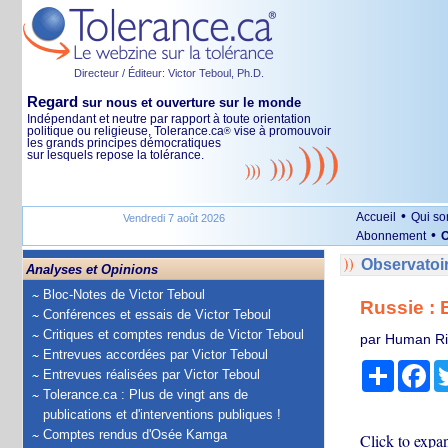
Directeur / Éditeur: Victor Teboul, Ph.D.
Regard
sur nous et ouverture sur le monde
Indépendant et neutre par rapport à toute orientation
politique ou religieuse, Tolerance.ca
vise à promouvoir
®
les grands principes démocratiques
sur lesquels repose la tolérance.
•
Accueil
Qui s
Vendredi 7 août 2026
•
Abonnement
O
Observatoi
Analyses et Opinions
Bloc-Notes de Victor Teboul
Russie : 
Conférences et essais de Victor Teboul
Critiques et comptes rendus de Victor Teboul
par Human Ri
Entrevues accordées par Victor Teboul
Partage
Fa
Entrevues réalisées par Victor Teboul
Tolerance.ca : Plus de vingt ans de
publications et d'interventions publiques !
Comptes rendus d'Osée Kamga
Click to expa