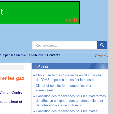
•
•
•
z la pensée unique !
Publicité
Contact
[
]
English
Aussi
~
Ebola : au terme d’une visite en RDC, le chef
rer les gaz
de l’OMS appelle à intensifier la riposte
~
Climat et conflits font flamber les prix
alimentaires
limat, Centre
~
L’abolition des redevances pour les plateformes
de diffusion en ligne : vers un démantèlement
s du climat et
de notre écosystème culturel ?
~
L’abolition des redevances pour les plates-