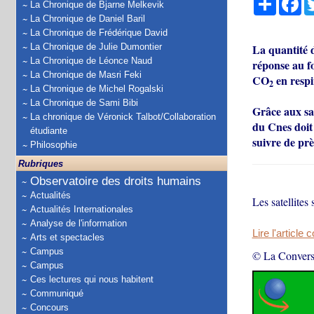
La Chronique de Bjarne Melkevik
La Chronique de Daniel Baril
La Chronique de Frédérique David
La Chronique de Julie Dumontier
La quantité
La Chronique de Léonce Naud
réponse au f
La Chronique de Masri Feki
CO
en respi
2
La Chronique de Michel Rogalski
La Chronique de Sami Bibi
Grâce aux sat
La chronique de Véronick Talbot/Collaboration
du Cnes doit 
étudiante
suivre de pr
Philosophie
Rubriques
Observatoire des droits humains
Actualités
Les satellites
Actualités Internationales
Analyse de l'information
Lire l'article 
Arts et spectacles
Campus
© La Convers
Campus
Ces lectures qui nous habitent
Communiqué
Concours