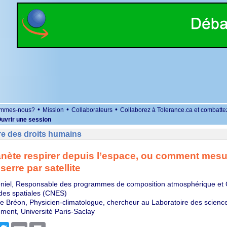
•
•
•
ommes-nous?
Mission
Collaborateurs
Collaborez à Tolerance.ca et combatte
uvrir une session
re des droits humains
lanète respirer depuis l’espace, ou comment mesu
 serre par satellite
niel, Responsable des programmes de composition atmosphérique et C
udes spatiales (CNES)
e Bréon, Physicien-climatologue, chercheur au Laboratoire des science
ement, Université Paris-Saclay
r
cebook
Twitter
Email
Print