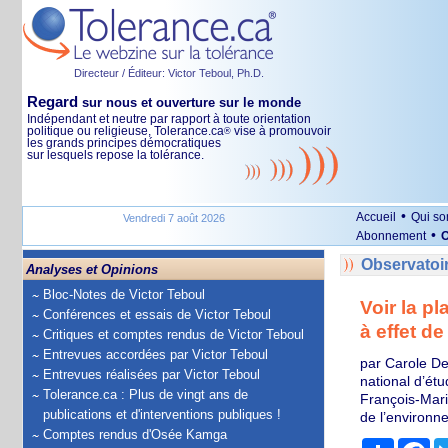
Directeur / Éditeur: Victor Teboul, Ph.D.
Regard
sur nous et ouverture sur le monde
Indépendant et neutre par rapport à toute orientation
politique ou religieuse, Tolerance.ca
vise à promouvoir
®
les grands principes démocratiques
sur lesquels repose la tolérance.
•
Accueil
Qui s
Vendredi 7 août 2026
•
Abonnement
O
Observatoi
Analyses et Opinions
Bloc-Notes de Victor Teboul
Voir la p
Conférences et essais de Victor Teboul
à effet de
Critiques et comptes rendus de Victor Teboul
Entrevues accordées par Victor Teboul
par Carole De
Entrevues réalisées par Victor Teboul
national d’ét
Tolerance.ca : Plus de vingt ans de
François-Mari
publications et d'interventions publiques !
de l’environn
Comptes rendus d'Osée Kamga
Partage
Fa