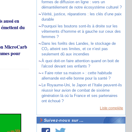
formes de diffusion en ligne : vers un
démantèlement de notre écosystème culturel ?
~
Vérité, justice, réparations : les clés d’une paix
durable
s aussi en
 émettent du
~
Pourquoi les boutons sont-ils à droite sur les
vêtements d’homme et à gauche sur ceux des
femmes ?
~
Dans les forêts des Landes, le stockage de
sion MicroCarb
CO₂ atteint ses limites, et ce n’est pas
rammes pour
seulement dû aux incendies
~
À quoi doit-on faire attention quand on boit de
l'alcool devant ses enfants ?
~
« Faire roter sa maison » : cette habitude
allemande est-elle bonne pour la santé ?
~
Le Royaume-Uni, le Japon et l’Italie peuvent-ils
réussir leur avion de combat de sixième
génération là où la France et ses partenaires
ont échoué ?
Liste complète
Suivez-nous sur ...