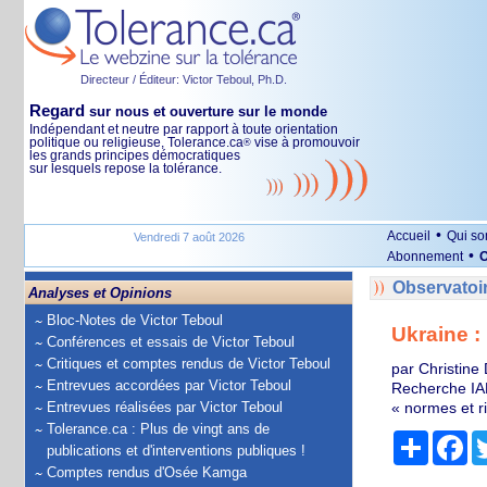
Directeur / Éditeur: Victor Teboul, Ph.D.
Regard
sur nous et ouverture sur le monde
Indépendant et neutre par rapport à toute orientation
politique ou religieuse, Tolerance.ca
vise à promouvoir
®
les grands principes démocratiques
sur lesquels repose la tolérance.
•
Accueil
Qui s
Vendredi 7 août 2026
•
Abonnement
O
Observatoi
Analyses et Opinions
Bloc-Notes de Victor Teboul
Ukraine :
Conférences et essais de Victor Teboul
Critiques et comptes rendus de Victor Teboul
par Christine
Entrevues accordées par Victor Teboul
Recherche IAE
Entrevues réalisées par Victor Teboul
« normes et r
Tolerance.ca : Plus de vingt ans de
Partage
Fa
publications et d'interventions publiques !
Comptes rendus d'Osée Kamga