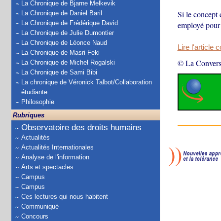
La Chronique de Bjarne Melkevik
Si le concept 
La Chronique de Daniel Baril
La Chronique de Frédérique David
employé pour d
La Chronique de Julie Dumontier
La Chronique de Léonce Naud
Lire l'article 
La Chronique de Masri Feki
© La Convers
La Chronique de Michel Rogalski
La Chronique de Sami Bibi
La chronique de Véronick Talbot/Collaboration
étudiante
Philosophie
Rubriques
Observatoire des droits humains
Actualités
Actualités Internationales
Analyse de l'information
Arts et spectacles
Campus
Campus
Ces lectures qui nous habitent
Communiqué
Concours