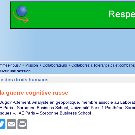
•
•
•
ommes-nous?
Mission
Collaborateurs
Collaborez à Tolerance.ca et combatte
uvrir une session
re des droits humains
 la guerre cognitive russe
 Dugoin-Clément, Analyste en géopolitique, membre associé au Laborat
 Paris - Sorbonne Business School, Université Paris 1 Panthéon-Sorb
isques », IAE Paris – Sorbonne Business School
r
cebook
Twitter
Email
Print