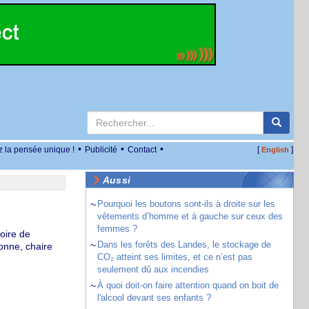
•
•
•
z la pensée unique !
Publicité
Contact
[
]
English
Aussi
~
Pourquoi les boutons sont-ils à droite sur les
vêtements d’homme et à gauche sur ceux des
femmes ?
oire de
~
Dans les forêts des Landes, le stockage de
onne, chaire
CO₂ atteint ses limites, et ce n’est pas
seulement dû aux incendies
~
À quoi doit-on faire attention quand on boit de
l'alcool devant ses enfants ?