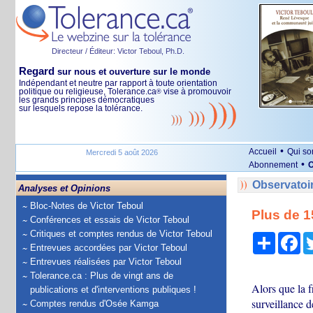
Directeur / Éditeur: Victor Teboul, Ph.D.
Regard
sur nous et ouverture sur le monde
Indépendant et neutre par rapport à toute orientation
politique ou religieuse, Tolerance.ca
vise à promouvoir
®
les grands principes démocratiques
sur lesquels repose la tolérance.
•
Accueil
Qui s
Mercredi 5 août 2026
•
Abonnement
O
Observatoi
Analyses et Opinions
Bloc-Notes de Victor Teboul
Plus de 1
Conférences et essais de Victor Teboul
Critiques et comptes rendus de Victor Teboul
Partage
Fa
Entrevues accordées par Victor Teboul
Entrevues réalisées par Victor Teboul
Tolerance.ca : Plus de vingt ans de
Alors que la f
publications et d'interventions publiques !
surveillance d
Comptes rendus d'Osée Kamga