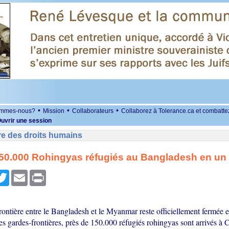
•
•
•
ommes-nous?
Mission
Collaborateurs
Collaborez à Tolerance.ca et combatte
uvrir une session
re des droits humains
50.000 Rohingyas réfugiés au Bangladesh en un 
r
cebook
Twitter
Email
Print
rontière entre le Bangladesh et le Myanmar reste officiellement fermée e
es gardes-frontières, près de 150.000 réfugiés rohingyas sont arrivés à 