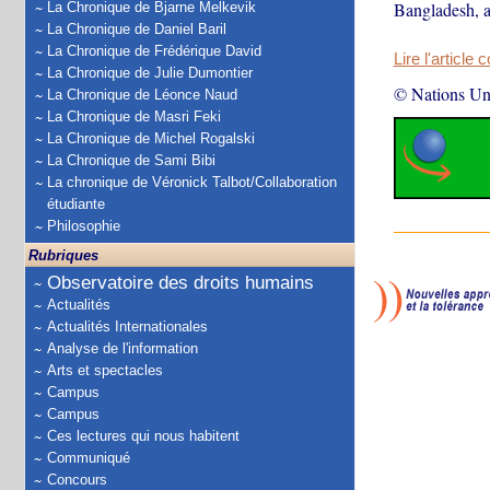
Bangladesh, a
La Chronique de Bjarne Melkevik
La Chronique de Daniel Baril
La Chronique de Frédérique David
Lire l'article 
La Chronique de Julie Dumontier
© Nations Un
La Chronique de Léonce Naud
La Chronique de Masri Feki
La Chronique de Michel Rogalski
La Chronique de Sami Bibi
La chronique de Véronick Talbot/Collaboration
étudiante
Philosophie
Rubriques
Observatoire des droits humains
Actualités
Actualités Internationales
Analyse de l'information
Arts et spectacles
Campus
Campus
Ces lectures qui nous habitent
Communiqué
Concours