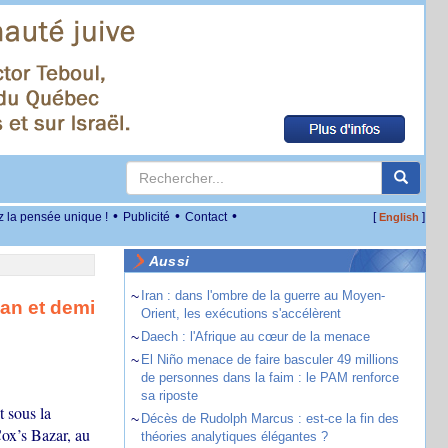
•
•
•
z la pensée unique !
Publicité
Contact
[
]
English
Aussi
~
Iran : dans l'ombre de la guerre au Moyen-
an et demi
Orient, les exécutions s'accélèrent
~
Daech : l'Afrique au cœur de la menace
~
El Niño menace de faire basculer 49 millions
de personnes dans la faim : le PAM renforce
sa riposte
t sous la
~
Décès de Rudolph Marcus : est-ce la fin des
Cox’s Bazar, au
théories analytiques élégantes ?