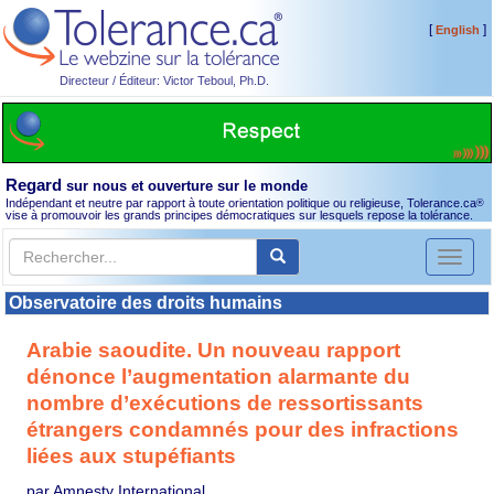
[
]
English
Directeur / Éditeur: Victor Teboul, Ph.D.
Regard
sur nous et ouverture sur le monde
Indépendant et neutre par rapport à toute orientation politique ou religieuse, Tolerance.ca
®
vise à promouvoir les grands principes démocratiques sur lesquels repose la tolérance.
Toggl
naviga
Observatoire des droits humains
Arabie saoudite. Un nouveau rapport
dénonce l’augmentation alarmante du
nombre d’exécutions de ressortissants
étrangers condamnés pour des infractions
liées aux stupéfiants
par Amnesty International