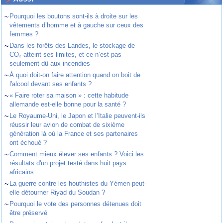
~
Pourquoi les boutons sont-ils à droite sur les
vêtements d’homme et à gauche sur ceux des
femmes ?
~
Dans les forêts des Landes, le stockage de
CO₂ atteint ses limites, et ce n’est pas
seulement dû aux incendies
~
À quoi doit-on faire attention quand on boit de
l'alcool devant ses enfants ?
~
« Faire roter sa maison » : cette habitude
allemande est-elle bonne pour la santé ?
~
Le Royaume-Uni, le Japon et l’Italie peuvent-ils
réussir leur avion de combat de sixième
génération là où la France et ses partenaires
ont échoué ?
~
Comment mieux élever ses enfants ? Voici les
résultats d'un projet testé dans huit pays
africains
~
La guerre contre les houthistes du Yémen peut-
elle détourner Riyad du Soudan ?
~
Pourquoi le vote des personnes détenues doit
être préservé