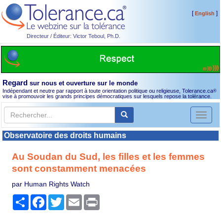
[
]
English
Directeur / Éditeur: Victor Teboul, Ph.D.
Regard
sur nous et ouverture sur le monde
Indépendant et neutre par rapport à toute orientation politique ou religieuse, Tolerance.ca
®
vise à promouvoir les grands principes démocratiques sur lesquels repose la tolérance.
Toggl
naviga
Observatoire des droits humains
Au Soudan du Sud, les filles et les femmes
sont constamment menacées
par Human Rights Watch
Partager
Facebook
Twitter
Email
Print