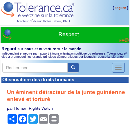
[
]
English
Directeur / Éditeur: Victor Teboul, Ph.D.
Regard
sur nous et ouverture sur le monde
Indépendant et neutre par rapport à toute orientation politique ou religieuse, Tolerance.ca
®
vise à promouvoir les grands principes démocratiques sur lesquels repose la tolérance.
Toggl
naviga
Observatoire des droits humains
Un éminent détracteur de la junte guinéenne
enlevé et torturé
par Human Rights Watch
Partager
Facebook
Twitter
Email
Print