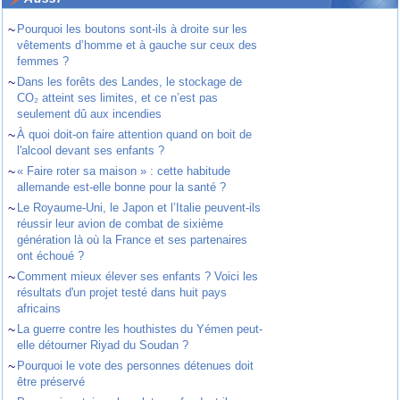
~
Pourquoi les boutons sont-ils à droite sur les
vêtements d’homme et à gauche sur ceux des
femmes ?
~
Dans les forêts des Landes, le stockage de
CO₂ atteint ses limites, et ce n’est pas
seulement dû aux incendies
~
À quoi doit-on faire attention quand on boit de
l'alcool devant ses enfants ?
~
« Faire roter sa maison » : cette habitude
allemande est-elle bonne pour la santé ?
~
Le Royaume-Uni, le Japon et l’Italie peuvent-ils
réussir leur avion de combat de sixième
génération là où la France et ses partenaires
ont échoué ?
~
Comment mieux élever ses enfants ? Voici les
résultats d'un projet testé dans huit pays
africains
~
La guerre contre les houthistes du Yémen peut-
elle détourner Riyad du Soudan ?
~
Pourquoi le vote des personnes détenues doit
être préservé