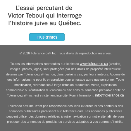
© 2026 Tolerance.ca
Inc. Tous droits de reproduction réservés.
®
www.tolerance.ca
Toutes les informations reproduites sur le site de
(articles,
images, photos, logos) sont protégées par des droits de propriété intellectuelle
détenus par Tolerance.ca
Inc. ou, dans certains cas, par leurs auteurs. Aucune de
®
ces informations ne peut être reproduite pour un usage autre que personnel. Toute
modification, reproduction à large diffusion, traduction, vente, exploitation
commerciale ou réutilisation du contenu du site sans l'autorisation préalable écrite de
info@tolerance.ca
Tolerance.ca
Inc. est strictement interdite. Pour information :
®
Tolerance.ca
Inc. n'est pas responsable des liens externes ni des contenus des
®
annonces publicitaires paraissant sur Tolerance.ca
. Les annonces publicitaires
®
peuvent utiliser des données relatives à votre navigation sur notre site, afin de vous
proposer des annonces de produits ou services adaptées à vos centres d'intérêts.