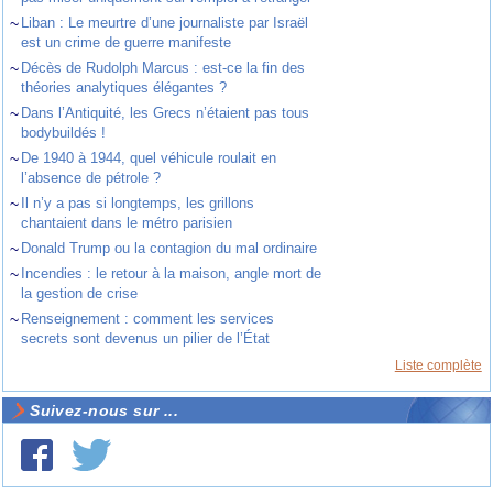
~
Liban : Le meurtre d’une journaliste par Israël
est un crime de guerre manifeste
~
Décès de Rudolph Marcus : est-ce la fin des
théories analytiques élégantes ?
~
Dans l’Antiquité, les Grecs n’étaient pas tous
bodybuildés !
~
De 1940 à 1944, quel véhicule roulait en
l’absence de pétrole ?
~
Il n’y a pas si longtemps, les grillons
chantaient dans le métro parisien
~
Donald Trump ou la contagion du mal ordinaire
~
Incendies : le retour à la maison, angle mort de
la gestion de crise
~
Renseignement : comment les services
secrets sont devenus un pilier de l’État
Liste complète
Suivez-nous sur ...