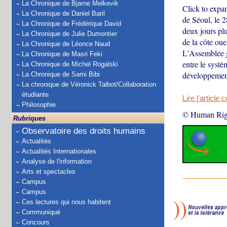
La Chronique de Bjarne Melkevik
Click to expa
La Chronique de Daniel Baril
de Séoul, le 2
La Chronique de Frédérique David
deux jours plu
La Chronique de Julie Dumontier
de la côte ou
La Chronique de Léonce Naud
L'Assemblée g
La Chronique de Masri Feki
entre le syst
La Chronique de Michel Rogalski
développeme
La Chronique de Sami Bibi
La chronique de Véronick Talbot/Collaboration
étudiante
Lire l'article 
Philosophie
© Human Rig
Rubriques
Observatoire des droits humains
Actualités
Actualités Internationales
Analyse de l'information
Arts et spectacles
Campus
Campus
Ces lectures qui nous habitent
Communiqué
Concours