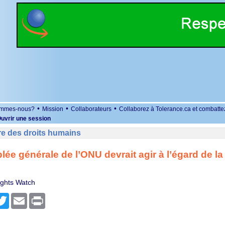
•
•
•
ommes-nous?
Mission
Collaborateurs
Collaborez à Tolerance.ca et combatte
uvrir une session
re des droits humains
ée générale de l’ONU devrait agir à l’égard de l
ghts Watch
r
cebook
Twitter
Email
Print