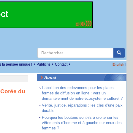
•
•
•
z la pensée unique !
Publicité
Contact
[
]
English
Aussi
~
L’abolition des redevances pour les plates-
a Corée du
formes de diffusion en ligne : vers un
démantèlement de notre écosystème culturel ?
~
Vérité, justice, réparations : les clés d’une paix
durable
~
Pourquoi les boutons sont-ils à droite sur les
vêtements d’homme et à gauche sur ceux des
femmes ?