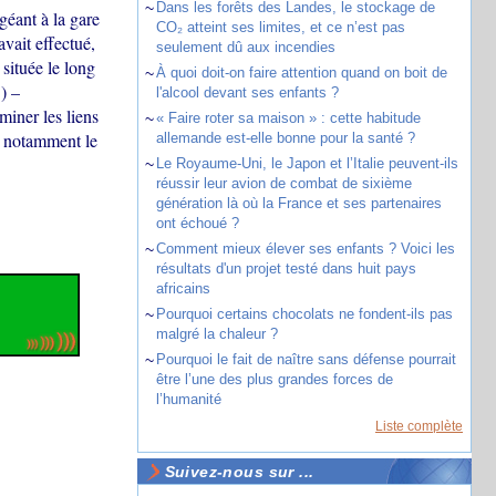
~
Dans les forêts des Landes, le stockage de
géant à la gare
CO₂ atteint ses limites, et ce n’est pas
vait effectué,
seulement dû aux incendies
 située le long
~
À quoi doit-on faire attention quand on boit de
) –
l'alcool devant ses enfants ?
iner les liens
~
« Faire roter sa maison » : cette habitude
, notamment le
allemande est-elle bonne pour la santé ?
~
Le Royaume-Uni, le Japon et l’Italie peuvent-ils
réussir leur avion de combat de sixième
génération là où la France et ses partenaires
ont échoué ?
~
Comment mieux élever ses enfants ? Voici les
résultats d'un projet testé dans huit pays
africains
~
Pourquoi certains chocolats ne fondent-ils pas
malgré la chaleur ?
~
Pourquoi le fait de naître sans défense pourrait
être l’une des plus grandes forces de
l’humanité
Liste complète
Suivez-nous sur ...