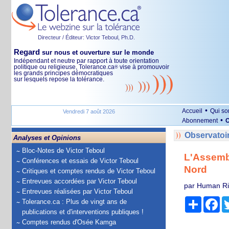
Directeur / Éditeur: Victor Teboul, Ph.D.
Regard
sur nous et ouverture sur le monde
Indépendant et neutre par rapport à toute orientation
politique ou religieuse, Tolerance.ca
vise à promouvoir
®
les grands principes démocratiques
sur lesquels repose la tolérance.
•
Accueil
Qui s
Vendredi 7 août 2026
•
Abonnement
O
Observatoi
Analyses et Opinions
Bloc-Notes de Victor Teboul
L'Assembl
Conférences et essais de Victor Teboul
Nord
Critiques et comptes rendus de Victor Teboul
Entrevues accordées par Victor Teboul
par Human Ri
Entrevues réalisées par Victor Teboul
Partage
Fa
Tolerance.ca : Plus de vingt ans de
publications et d'interventions publiques !
Comptes rendus d'Osée Kamga