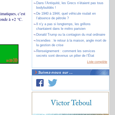
~
Dans l’Antiquité, les Grecs n’étaient pas tous
bodybuildés !
imatiques, c’est
~
De 1940 à 1944, quel véhicule roulait en
l’absence de pétrole ?
monde à +2 °C.
~
Il n’y a pas si longtemps, les grillons
chantaient dans le métro parisien
~
Donald Trump ou la contagion du mal ordinaire
~
Incendies : le retour à la maison, angle mort de
la gestion de crise
~
Renseignement : comment les services
secrets sont devenus un pilier de l’État
Liste complète
Suivez-nous sur ...