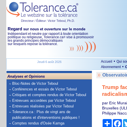
Directeur / Éditeur: Victor Teboul, Ph.D.
Regard
sur nous et ouverture sur le monde
Indépendant et neutre par rapport à toute orientation
politique ou religieuse, Tolerance.ca
vise à promouvoir
®
les grands principes démocratiques
sur lesquels repose la tolérance.
•
Accueil
Qui s
Jeudi 6 août 2026
•
Abonnement
O
Observatoi
Analyses et Opinions
Bloc-Notes de Victor Teboul
Trump fac
Conférences et essais de Victor Teboul
radicali
Critiques et comptes rendus de Victor Teboul
Entrevues accordées par Victor Teboul
par Eric Mura
Entrevues réalisées par Victor Teboul
Bruxelles (UL
Tolerance.ca : Plus de vingt ans de
Philippe Nac
publications et d'interventions publiques !
Partage
Fa
Comptes rendus d'Osée Kamga