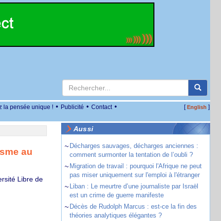
•
•
•
z la pensée unique !
Publicité
Contact
[
]
English
Aussi
~
Décharges sauvages, décharges anciennes :
isme au
comment surmonter la tentation de l’oubli ?
~
Migration de travail : pourquoi l'Afrique ne peut
pas miser uniquement sur l'emploi à l'étranger
rsité Libre de
~
Liban : Le meurtre d’une journaliste par Israël
est un crime de guerre manifeste
~
Décès de Rudolph Marcus : est-ce la fin des
théories analytiques élégantes ?