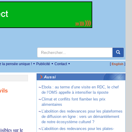
•
•
•
z la pensée unique !
Publicité
Contact
[
]
English
Aussi
~
Ebola : au terme d’une visite en RDC, le chef
ils
de l’OMS appelle à intensifier la riposte
~
Climat et conflits font flamber les prix
alimentaires
~
L’abolition des redevances pour les plateformes
de diffusion en ligne : vers un démantèlement
de notre écosystème culturel ?
~
L’abolition des redevances pour les plates-
sibles sur le