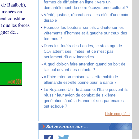
formes de diffusion en ligne : vers un
t de Baalbek),
démantèlement de notre écosystème culturel ?
s menées en
~
Vérité, justice, réparations : les clés d’une paix
ent constitué
durable
 que les forces
~
Pourquoi les boutons sont-ils à droite sur les
tinguer de…
vêtements d’homme et à gauche sur ceux des
femmes ?
~
Dans les forêts des Landes, le stockage de
CO₂ atteint ses limites, et ce n’est pas
seulement dû aux incendies
~
À quoi doit-on faire attention quand on boit de
l'alcool devant ses enfants ?
~
« Faire roter sa maison » : cette habitude
allemande est-elle bonne pour la santé ?
~
Le Royaume-Uni, le Japon et l’Italie peuvent-ils
réussir leur avion de combat de sixième
génération là où la France et ses partenaires
ont échoué ?
Liste complète
Suivez-nous sur ...