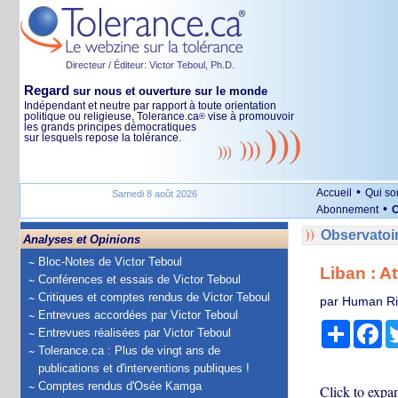
Directeur / Éditeur: Victor Teboul, Ph.D.
Regard
sur nous et ouverture sur le monde
Indépendant et neutre par rapport à toute orientation
politique ou religieuse, Tolerance.ca
vise à promouvoir
®
les grands principes démocratiques
sur lesquels repose la tolérance.
•
Accueil
Qui s
Samedi 8 août 2026
•
Abonnement
O
Observatoi
Analyses et Opinions
Bloc-Notes de Victor Teboul
Liban : A
Conférences et essais de Victor Teboul
Critiques et comptes rendus de Victor Teboul
par Human Ri
Entrevues accordées par Victor Teboul
Partage
Fa
Entrevues réalisées par Victor Teboul
Tolerance.ca : Plus de vingt ans de
publications et d'interventions publiques !
Comptes rendus d'Osée Kamga
Click to expan