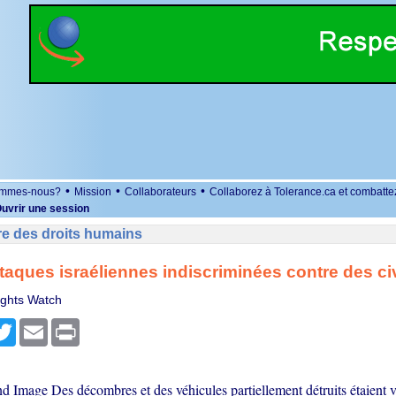
•
•
•
ommes-nous?
Mission
Collaborateurs
Collaborez à Tolerance.ca et combatte
uvrir une session
re des droits humains
ttaques israéliennes indiscriminées contre des civ
ghts Watch
r
cebook
Twitter
Email
Print
d Image Des décombres et des véhicules partiellement détruits étaient vi