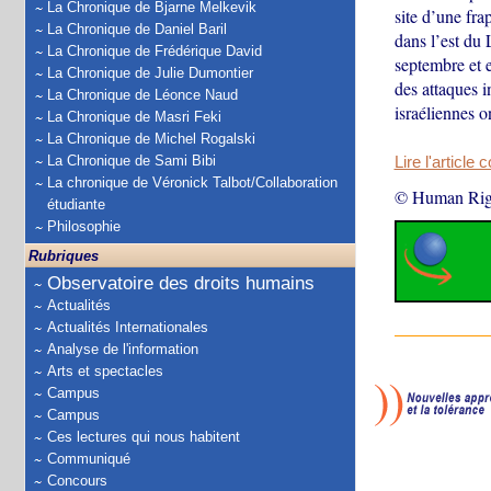
La Chronique de Bjarne Melkevik
site d’une fr
La Chronique de Daniel Baril
dans l’est du
La Chronique de Frédérique David
septembre et 
La Chronique de Julie Dumontier
des attaques i
La Chronique de Léonce Naud
israéliennes o
La Chronique de Masri Feki
La Chronique de Michel Rogalski
La Chronique de Sami Bibi
Lire l'article 
La chronique de Véronick Talbot/Collaboration
© Human Rig
étudiante
Philosophie
Rubriques
Observatoire des droits humains
Actualités
Actualités Internationales
Analyse de l'information
Arts et spectacles
Campus
Campus
Ces lectures qui nous habitent
Communiqué
Concours