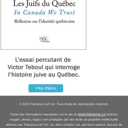
© 2026 Tolerance.ca
Inc. Tous droits de reproduction réservés.
®
www.tolerance.ca
Toutes les informations reproduites sur le site de
(articles,
images, photos, logos) sont protégées par des droits de propriété intellectuelle
détenus par Tolerance.ca
Inc. ou, dans certains cas, par leurs auteurs. Aucune de
®