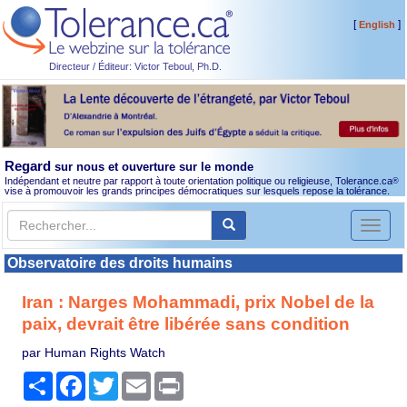
[
]
English
Directeur / Éditeur: Victor Teboul, Ph.D.
Regard
sur nous et ouverture sur le monde
Indépendant et neutre par rapport à toute orientation politique ou religieuse, Tolerance.ca
®
vise à promouvoir les grands principes démocratiques sur lesquels repose la tolérance.
Toggl
naviga
Observatoire des droits humains
Iran : Narges Mohammadi, prix Nobel de la
paix, devrait être libérée sans condition
par Human Rights Watch
Partager
Facebook
Twitter
Email
Print