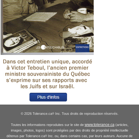
© 2026 Tolerance.ca
Inc. Tous droits de reproduction réservés.
®
www.tolerance.ca
Toutes les informations reproduites sur le site de
(articles,
images, photos, logos) sont protégées par des droits de propriété intellectuelle
détenus par Tolerance.ca
Inc. ou, dans certains cas, par leurs auteurs. Aucune de
®