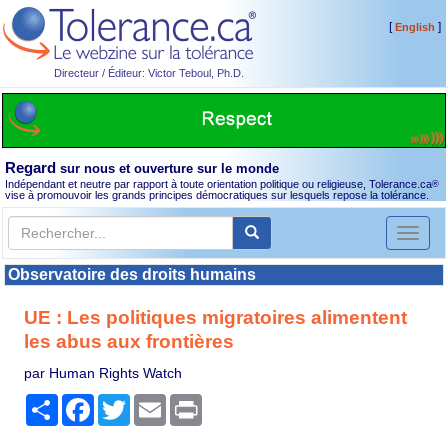
[
]
English
Directeur / Éditeur: Victor Teboul, Ph.D.
Regard
sur nous et ouverture sur le monde
Indépendant et neutre par rapport à toute orientation politique ou religieuse, Tolerance.ca
®
vise à promouvoir les grands principes démocratiques sur lesquels repose la tolérance.
Toggl
naviga
Observatoire des droits humains
UE : Les politiques migratoires alimentent
les abus aux frontières
par Human Rights Watch
Partager
Facebook
Twitter
Email
Print