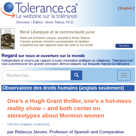
[
]
English
Directeur / Éditeur: Victor Teboul, Ph.D.
Regard
sur nous et ouverture sur le monde
Indépendant et neutre par rapport à toute orientation politique ou religieuse, Tolerance.ca
®
vise à promouvoir les grands principes démocratiques sur lesquels repose la tolérance.
Toggl
naviga
Observatoire des droits humains (anglais seulement)
One’s a Hugh Grant thriller, one’s a hot-mess
reality show – and both center on
stereotypes about Mormon women
(Version anglaise seulement)
par Rebecca Janzen, Professor of Spanish and Comparative