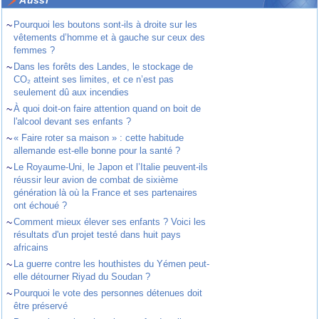
Aussi
~
Pourquoi les boutons sont-ils à droite sur les
vêtements d’homme et à gauche sur ceux des
femmes ?
~
Dans les forêts des Landes, le stockage de
CO₂ atteint ses limites, et ce n’est pas
seulement dû aux incendies
~
À quoi doit-on faire attention quand on boit de
l'alcool devant ses enfants ?
~
« Faire roter sa maison » : cette habitude
allemande est-elle bonne pour la santé ?
~
Le Royaume-Uni, le Japon et l’Italie peuvent-ils
réussir leur avion de combat de sixième
génération là où la France et ses partenaires
ont échoué ?
~
Comment mieux élever ses enfants ? Voici les
résultats d'un projet testé dans huit pays
africains
~
La guerre contre les houthistes du Yémen peut-
elle détourner Riyad du Soudan ?
~
Pourquoi le vote des personnes détenues doit
être préservé