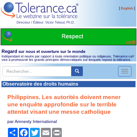
[
]
English
Directeur / Éditeur: Victor Teboul, Ph.D.
Regard
sur nous et ouverture sur le monde
Indépendant et neutre par rapport à toute orientation politique ou religieuse, Tolerance.ca
®
vise à promouvoir les grands principes démocratiques sur lesquels repose la tolérance.
Toggl
naviga
Observatoire des droits humains
Philippines. Les autorités doivent mener
une enquête approfondie sur le terrible
attentat visant une messe catholique
par Amnesty International
Partager
Facebook
Twitter
Email
Print