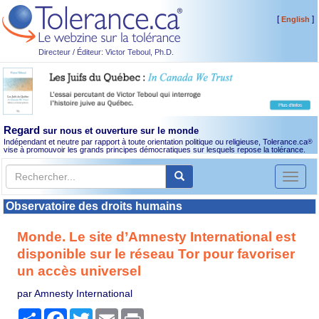
[
]
English
Directeur / Éditeur: Victor Teboul, Ph.D.
Regard
sur nous et ouverture sur le monde
Indépendant et neutre par rapport à toute orientation politique ou religieuse, Tolerance.ca
®
vise à promouvoir les grands principes démocratiques sur lesquels repose la tolérance.
Toggl
naviga
Observatoire des droits humains
Monde. Le site d’Amnesty International est
disponible sur le réseau Tor pour favoriser
un accès universel
par Amnesty International
Partager
Facebook
Twitter
Email
Print