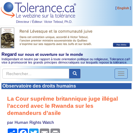
[
]
English
Directeur / Éditeur: Victor Teboul, Ph.D.
Regard
sur nous et ouverture sur le monde
Indépendant et neutre par rapport à toute orientation politique ou religieuse, Tolerance.ca
®
vise à promouvoir les grands principes démocratiques sur lesquels repose la tolérance.
Toggl
naviga
Observatoire des droits humains
La Cour suprême britannique juge illégal
l’accord avec le Rwanda sur les
demandeurs d’asile
par Human Rights Watch
Partager
Facebook
Twitter
Email
Print