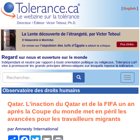
[
]
English
Directeur / Éditeur: Victor Teboul, Ph.D.
Regard
sur nous et ouverture sur le monde
Indépendant et neutre par rapport à toute orientation politique ou religieuse, Tolerance.ca
®
vise à promouvoir les grands principes démocratiques sur lesquels repose la tolérance.
Toggl
naviga
Observatoire des droits humains
Qatar. L’inaction du Qatar et de la FIFA un an
après la Coupe du monde met en péril les
avancées pour les travailleurs migrants
par Amnesty International
Partager
Facebook
Twitter
Email
Print