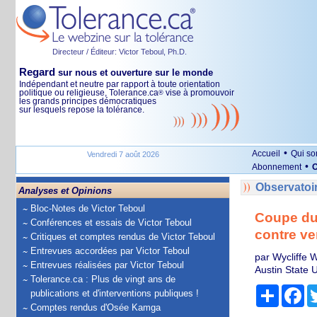
Directeur / Éditeur: Victor Teboul, Ph.D.
Regard
sur nous et ouverture sur le monde
Indépendant et neutre par rapport à toute orientation
politique ou religieuse, Tolerance.ca
vise à promouvoir
®
les grands principes démocratiques
sur lesquels repose la tolérance.
•
Accueil
Qui s
Vendredi 7 août 2026
•
Abonnement
O
Observatoi
Analyses et Opinions
Bloc-Notes de Victor Teboul
Coupe du 
Conférences et essais de Victor Teboul
contre ve
Critiques et comptes rendus de Victor Teboul
Entrevues accordées par Victor Teboul
par Wycliffe 
Entrevues réalisées par Victor Teboul
Austin State U
Tolerance.ca : Plus de vingt ans de
Partage
Fa
publications et d'interventions publiques !
Comptes rendus d'Osée Kamga