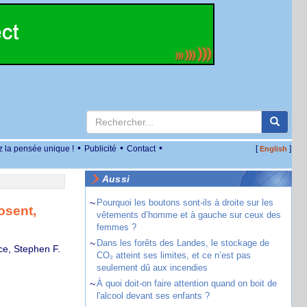
•
•
•
z la pensée unique !
Publicité
Contact
[
]
English
Aussi
~
Pourquoi les boutons sont-ils à droite sur les
osent,
vêtements d’homme et à gauche sur ceux des
femmes ?
~
Dans les forêts des Landes, le stockage de
ce, Stephen F.
CO₂ atteint ses limites, et ce n’est pas
seulement dû aux incendies
~
À quoi doit-on faire attention quand on boit de
l'alcool devant ses enfants ?