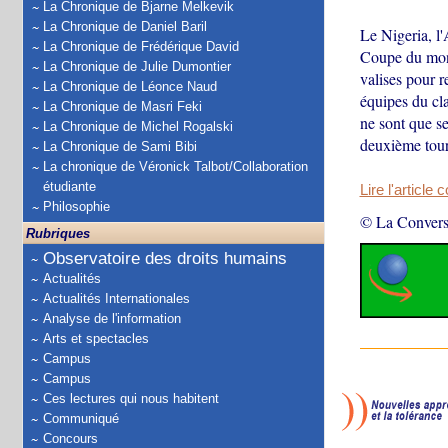
La Chronique de Bjarne Melkevik
La Chronique de Daniel Baril
Le Nigeria, l'
La Chronique de Frédérique David
Coupe du mond
La Chronique de Julie Dumontier
valises pour r
La Chronique de Léonce Naud
équipes du cl
La Chronique de Masri Feki
ne sont que se
La Chronique de Michel Rogalski
deuxième tour
La Chronique de Sami Bibi
La chronique de Véronick Talbot/Collaboration
étudiante
Lire l'article 
Philosophie
© La Convers
Rubriques
Observatoire des droits humains
Actualités
Actualités Internationales
Analyse de l'information
Arts et spectacles
Campus
Campus
Ces lectures qui nous habitent
Communiqué
Concours