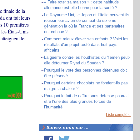
~
« Faire roter sa maison » : cette habitude
allemande est-elle bonne pour la santé ?
 finale de la
~
Le Royaume-Uni, le Japon et l’Italie peuvent-ils
a ont fait leurs
réussir leur avion de combat de sixième
es 10 premières
génération là où la France et ses partenaires
 les États-Unis
ont échoué ?
atteignent le
~
Comment mieux élever ses enfants ? Voici les
résultats d'un projet testé dans huit pays
africains
~
La guerre contre les houthistes du Yémen peut-
elle détourner Riyad du Soudan ?
~
Pourquoi le vote des personnes détenues doit
être préservé
~
Pourquoi certains chocolats ne fondent-ils pas
malgré la chaleur ?
~
Pourquoi le fait de naître sans défense pourrait
être l’une des plus grandes forces de
l’humanité
Liste complète
Suivez-nous sur ...