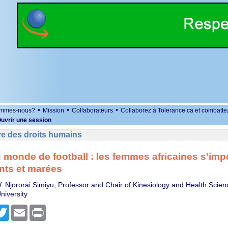
•
•
•
ommes-nous?
Mission
Collaborateurs
Collaborez à Tolerance.ca et combatte
uvrir une session
re des droits humains
monde de football : les femmes africaines s'imp
nts et marées
W. Njororai Simiyu, Professor and Chair of Kinesiology and Health Scien
niversity
r
cebook
Twitter
Email
Print