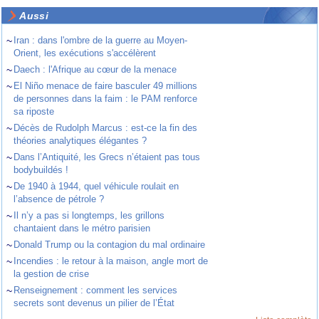
Aussi
~
Iran : dans l'ombre de la guerre au Moyen-
Orient, les exécutions s'accélèrent
~
Daech : l'Afrique au cœur de la menace
~
El Niño menace de faire basculer 49 millions
de personnes dans la faim : le PAM renforce
sa riposte
~
Décès de Rudolph Marcus : est-ce la fin des
théories analytiques élégantes ?
~
Dans l’Antiquité, les Grecs n’étaient pas tous
bodybuildés !
~
De 1940 à 1944, quel véhicule roulait en
l’absence de pétrole ?
~
Il n’y a pas si longtemps, les grillons
chantaient dans le métro parisien
~
Donald Trump ou la contagion du mal ordinaire
~
Incendies : le retour à la maison, angle mort de
la gestion de crise
~
Renseignement : comment les services
secrets sont devenus un pilier de l’État