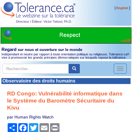
[
]
English
Directeur / Éditeur: Victor Teboul, Ph.D.
Regard
sur nous et ouverture sur le monde
Indépendant et neutre par rapport à toute orientation politique ou religieuse, Tolerance.ca
®
vise à promouvoir les grands principes démocratiques sur lesquels repose la tolérance.
Toggl
naviga
Observatoire des droits humains
RD Congo: Vulnérabilité informatique dans
le Système du Baromètre Sécuritaire du
Kivu
par Human Rights Watch
Partager
Facebook
Twitter
Email
Print