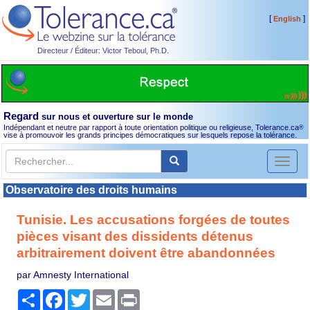
[
]
English
Directeur / Éditeur: Victor Teboul, Ph.D.
Regard
sur nous et ouverture sur le monde
Indépendant et neutre par rapport à toute orientation politique ou religieuse, Tolerance.ca
®
vise à promouvoir les grands principes démocratiques sur lesquels repose la tolérance.
Toggl
naviga
Observatoire des droits humains
Tunisie. Les accusations forgées de toutes
pièces visant des dissidents détenus
arbitrairement doivent être abandonnées
par Amnesty International
Partager
Facebook
Twitter
Email
Print